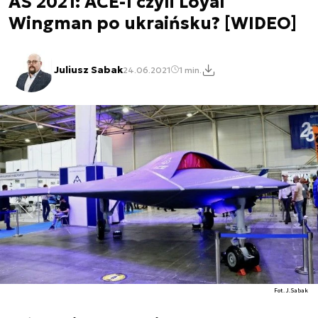
AS 2021: ACE-1 czyli Loyal
Wingman po ukraińsku? [WIDEO]
Juliusz Sabak
24.06.2021
1 min.
Fot. J.Sabak