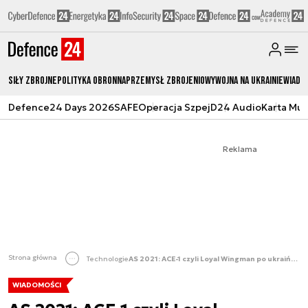
Siły zbrojne
Polityka obronna
Przemysł Zbrojeniowy
Wojna na Ukrainie
Wiado
Defence24 Days 2026
SAFE
Operacja Szpej
D24 Audio
Karta Mu
Reklama
Strona główna
Technologie
AS 2021: ACE-1 czyli Loyal Wingman po ukraińsku? [WIDEO]
WIADOMOŚCI