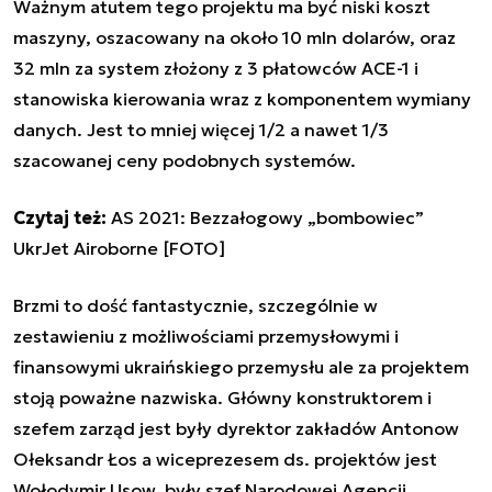
Ważnym atutem tego projektu ma być niski koszt
maszyny, oszacowany na około 10 mln dolarów, oraz
32 mln za system złożony z 3 płatowców ACE-1 i
stanowiska kierowania wraz z komponentem wymiany
danych. Jest to mniej więcej 1/2 a nawet 1/3
szacowanej ceny podobnych systemów.
Czytaj też:
AS 2021: Bezzałogowy „bombowiec”
UkrJet Airoborne [FOTO]
Brzmi to dość fantastycznie, szczególnie w
zestawieniu z możliwościami przemysłowymi i
finansowymi ukraińskiego przemysłu ale za projektem
stoją poważne nazwiska. Główny konstruktorem i
szefem zarząd jest były dyrektor zakładów Antonow
Ołeksandr Łos a wiceprezesem ds. projektów jest
Wołodymir Usow, były szef Narodowej Agencji