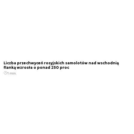
Liczba przechwyceń rosyjskich samolotów nad wschodnią
flanką wzrosła o ponad 250 proc
1 min.