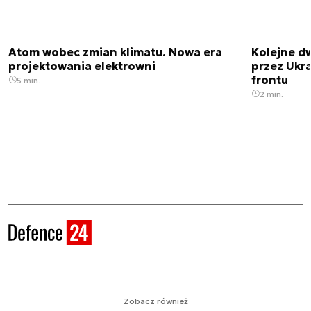
Atom wobec zmian klimatu. Nowa era
Kolejne d
projektowania elektrowni
przez Ukra
frontu
5 min.
2 min.
Zobacz również