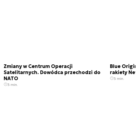
Zmiany w Centrum Operacji
Blue Origi
Satelitarnych. Dowódca przechodzi do
rakiety N
NATO
3 min.
3 min.