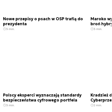
Nowe przepisy o psach w OSP trafią do
Maroko wy
prezydenta
broń hybr
3 min.
3 min.
Polscy eksperci wyznaczają standardy
Kradzież 
bezpieczeństwa cyfrowego portfela
Cyberprze
3 min.
2 min.