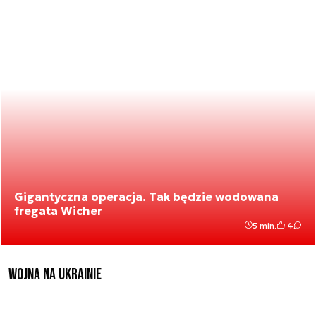
Gigantyczna operacja. Tak będzie wodowana
fregata Wicher
5 min.
4
Wojna na Ukrainie