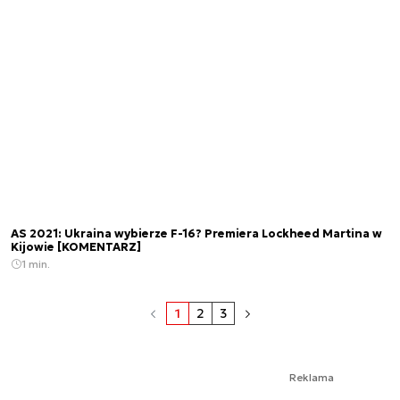
AS 2021: Ukraina wybierze F-16? Premiera Lockheed Martina w
Kijowie [KOMENTARZ]
1 min.
1
2
3
Reklama