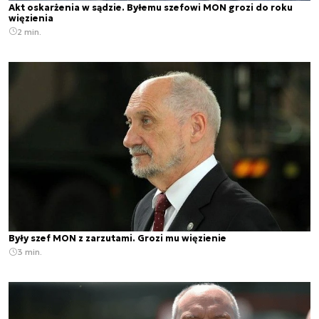
Akt oskarżenia w sądzie. Byłemu szefowi MON grozi do roku
więzienia
2 min.
Były szef MON z zarzutami. Grozi mu więzienie
3 min.