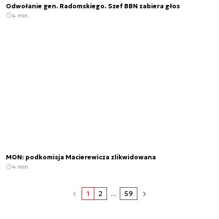
Odwołanie gen. Radomskiego. Szef BBN zabiera głos
4 min.
MON: podkomisja Macierewicza zlikwidowana
4 min.
1
2
...
59