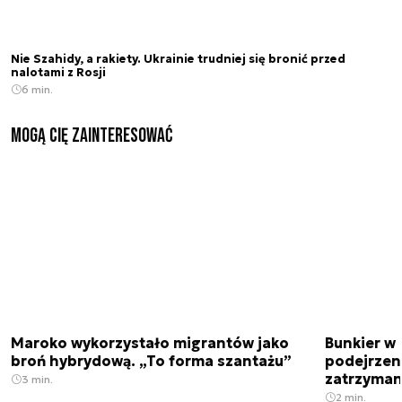
Nie Szahidy, a rakiety. Ukrainie trudniej się bronić przed
nalotami z Rosji
6 min.
Mogą Cię zainteresować
Maroko wykorzystało migrantów jako
Bunkier w 
broń hybrydową. „To forma szantażu”
podejrzen
zatrzyman
3 min.
2 min.