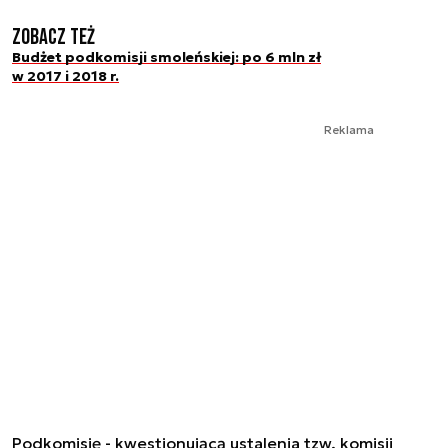
Zobacz też
Budżet podkomisji smoleńskiej: po 6 mln zł
w 2017 i 2018 r.
Reklama
Podkomisję - kwestionującą ustalenia tzw. komisji