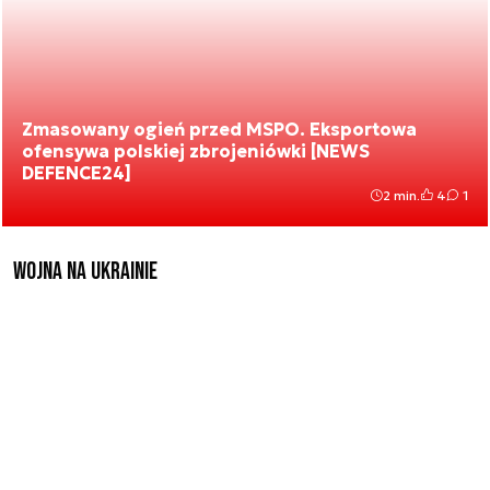
Zmasowany ogień przed MSPO. Eksportowa
ofensywa polskiej zbrojeniówki [NEWS
DEFENCE24]
2 min.
4
1
Wojna na Ukrainie