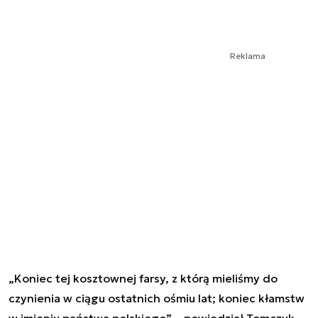
Reklama
„Koniec tej kosztownej farsy, z którą mieliśmy do
czynienia w ciągu ostatnich ośmiu lat; koniec kłamstw
w imieniu państwa polskiego” – powiedział Tomczyk