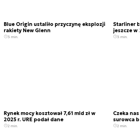
Blue Origin ustaliło przyczynę eksplozji
Starliner 
rakiety New Glenn
jeszcze w 
3 min.
3 min.
Rynek mocy kosztował 7,61 mld zł w
Czeka nas
2025 r. URE podał dane
surowca b
2 min.
2 min.