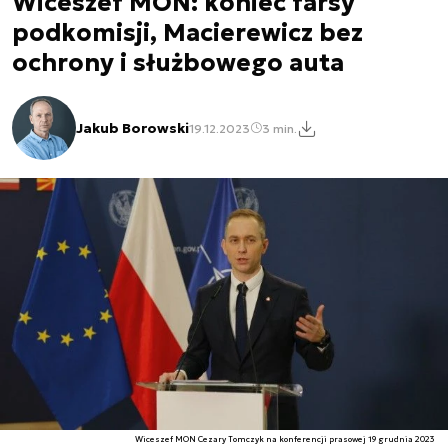
Wiceszef MON: koniec farsy
podkomisji, Macierewicz bez
ochrony i służbowego auta
Jakub Borowski
19.12.2023
3 min.
Wiceszef MON Cezary Tomczyk na konferencji prasowej 19 grudnia 2023