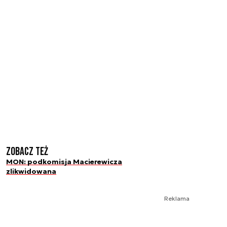
Zobacz też
MON: podkomisja Macierewicza
zlikwidowana
Reklama