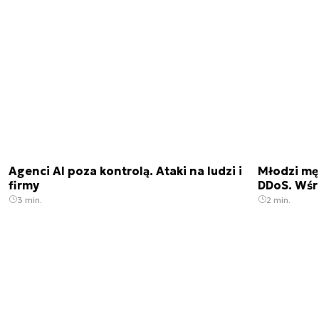
Agenci AI poza kontrolą. Ataki na ludzi i
Młodzi męż
firmy
DDoS. Wśr
3 min.
2 min.