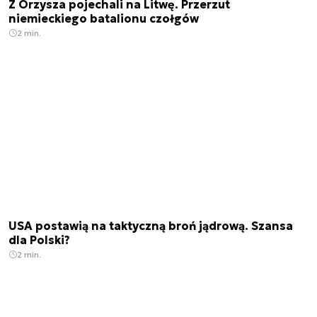
Z Orzysza pojechali na Litwę. Przerzut
niemieckiego batalionu czołgów
2 min.
USA postawią na taktyczną broń jądrową. Szansa
dla Polski?
2 min.