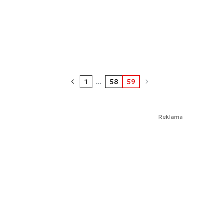
1
...
58
59
Reklama