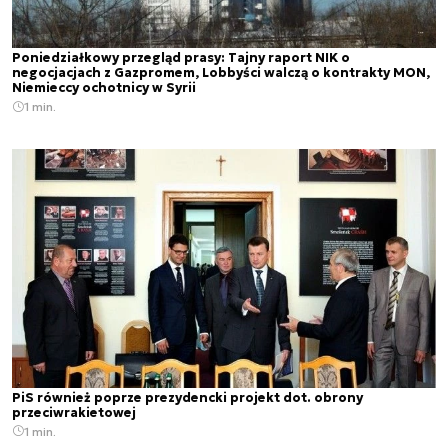
Poniedziałkowy przegląd prasy: Tajny raport NIK o
negocjacjach z Gazpromem, Lobbyści walczą o kontrakty MON,
Niemieccy ochotnicy w Syrii
1 min.
PiS również poprze prezydencki projekt dot. obrony
przeciwrakietowej
1 min.