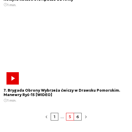
1 min.
7. Brygada Obrony Wybrzeża ćwiczy w Drawsku Pomorskim.
Manewry Ryś-15 [WIDEO]
1 min.
1
...
5
6