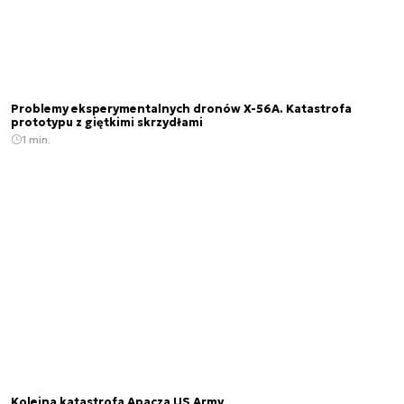
Problemy eksperymentalnych dronów X-56A. Katastrofa
prototypu z giętkimi skrzydłami
1 min.
Kolejna katastrofa Apacza US Army