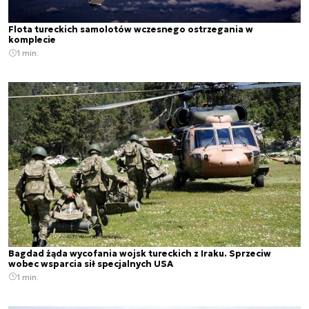
Flota tureckich samolotów wczesnego ostrzegania w
komplecie
1 min.
Bagdad żąda wycofania wojsk tureckich z Iraku. Sprzeciw
wobec wsparcia sił specjalnych USA
1 min.