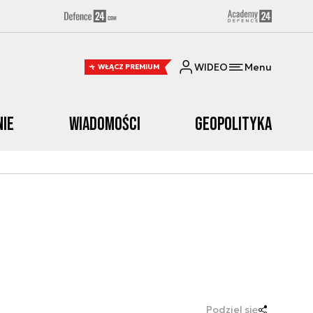
WIDEO
Menu
WŁĄCZ PREMIUM
nie
Wiadomości
Geopolityka
Podziel się