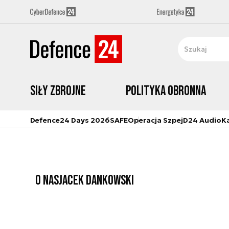
Siły zbrojne
Polityka obronna
Defence24 Days 2026
SAFE
Operacja Szpej
D24 Audio
K
O NAS
JACEK DANKOWSKI