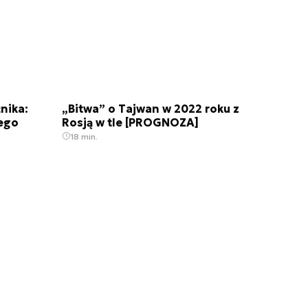
nika:
„Bitwa” o Tajwan w 2022 roku z
nego
Rosją w tle [PROGNOZA]
18 min.