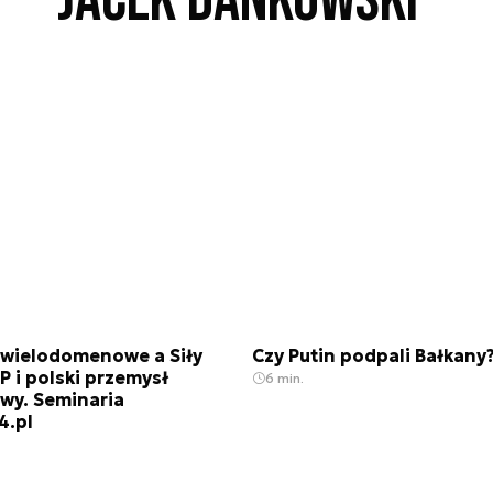
Jacek Dankowski
 wielodomenowe a Siły
Czy Putin podpali Bałkany
P i polski przemysł
6 min.
wy. Seminaria
4.pl