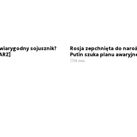
wiarygodny sojusznik?
Rosja zepchnięta do naroż
ARZ]
Putin szuka planu awaryj
15 min.