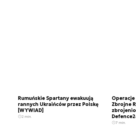
Rumuńskie Spartany ewakuują
Operacje
rannych Ukraińców przez Polskę
Zbrojne R
[WYWIAD]
zbrojenio
Defence2
2 min.
7 min.