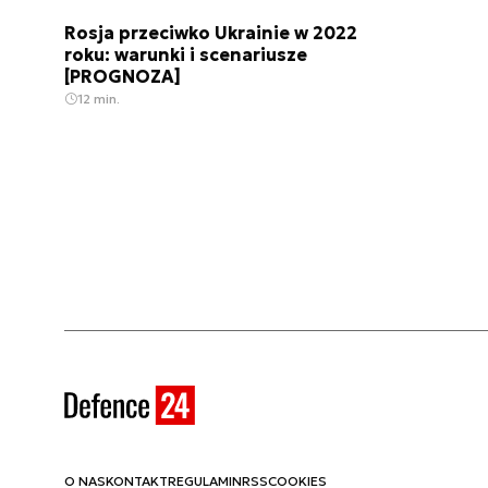
Rosja przeciwko Ukrainie w 2022
roku: warunki i scenariusze
[PROGNOZA]
12 min.
O NAS
KONTAKT
REGULAMIN
RSS
COOKIES