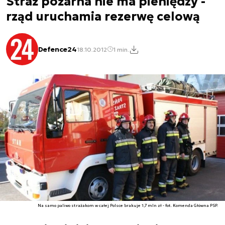
Straż pożarna nie ma pieniędzy -
rząd uruchamia rezerwę celową
Defence24
18.10.2012
1 min.
Na samo paliwo strażakom w całej Polsce brakuje 1,7 mln zł - fot. Komenda Główna PSP.