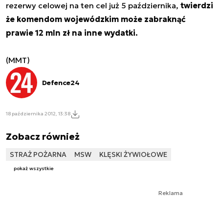
rezerwy celowej na ten cel już 5 października,
twierdzi
że komendom wojewódzkim może zabraknąć
prawie 12 mln zł na inne wydatki.
(MMT)
Defence24
18 października 2012, 13:38
Zobacz również
STRAŻ POŻARNA
MSW
KLĘSKI ŻYWIOŁOWE
pokaż wszystkie
Reklama