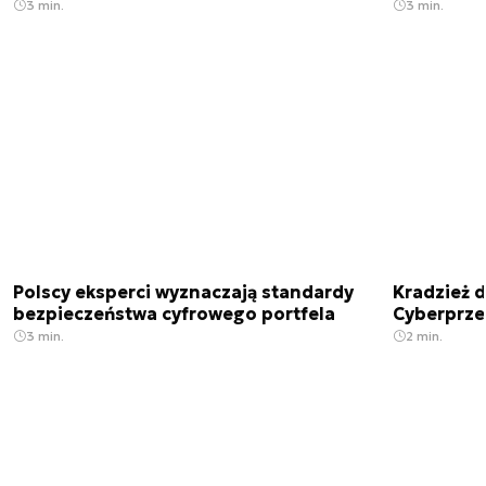
3 min.
3 min.
Polscy eksperci wyznaczają standardy
Kradzież 
bezpieczeństwa cyfrowego portfela
Cyberprze
3 min.
2 min.