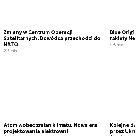
Zmiany w Centrum Operacji
Blue Origi
Satelitarnych. Dowódca przechodzi do
rakiety N
NATO
3 min.
3 min.
Atom wobec zmian klimatu. Nowa era
Kolejne d
projektowania elektrowni
przez Ukra