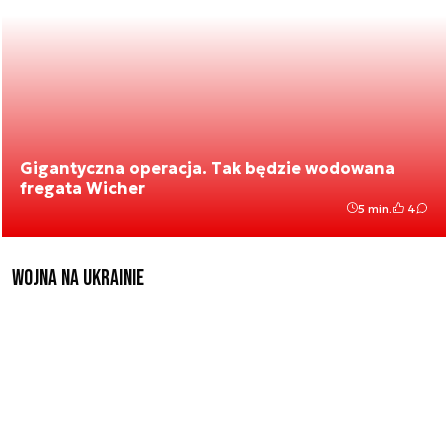
Gigantyczna operacja. Tak będzie wodowana
fregata Wicher
5 min.
4
Wojna na Ukrainie