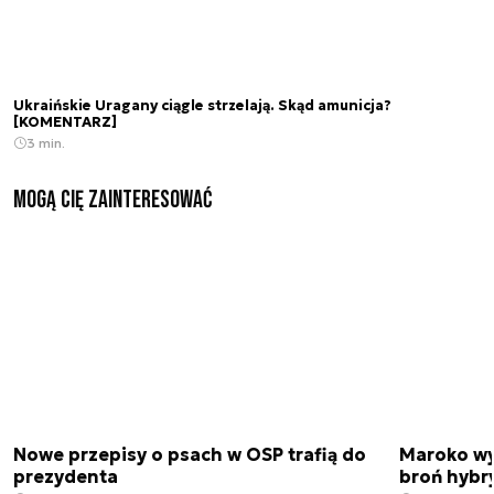
Ukraińskie Uragany ciągle strzelają. Skąd amunicja?
[KOMENTARZ]
3 min.
Mogą Cię zainteresować
Nowe przepisy o psach w OSP trafią do
Maroko wy
prezydenta
broń hybr