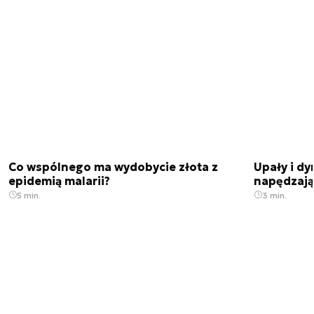
Co wspólnego ma wydobycie złota z
Upały i dy
epidemią malarii?
napędzają
5 min.
3 min.