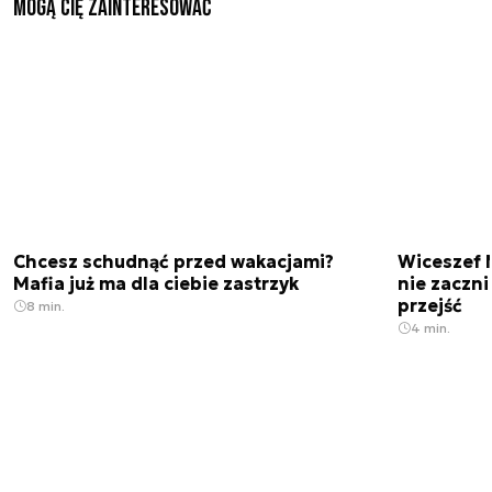
Mogą Cię zainteresować
Chcesz schudnąć przed wakacjami?
Wiceszef 
Mafia już ma dla ciebie zastrzyk
nie zaczn
przejść
8 min.
4 min.