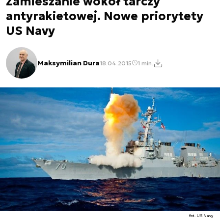
Zamieszanie wokół tarczy
antyrakietowej. Nowe priorytety
US Navy
Maksymilian Dura
18.04.2015
1 min.
fot. US Navy