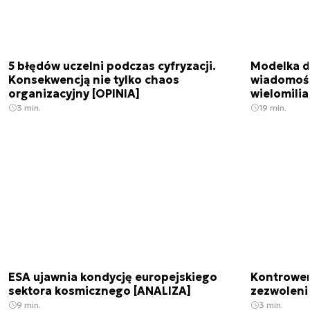
5 błędów uczelni podczas cyfryzacji.
Modelka da
Konsekwencją nie tylko chaos
wiadomośc
organizacyjny [OPINIA]
wielomili
3 min.
19 min.
ESA ujawnia kondycję europejskiego
Kontrowers
sektora kosmicznego [ANALIZA]
zezwoleni
9 min.
3 min.