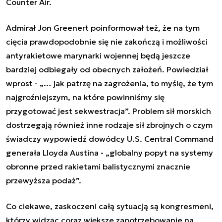
Counter Air.
Admirał Jon Greenert poinformował też, że na tym
cięcia prawdopodobnie się nie zakończą i możliwości
antyrakietowe marynarki wojennej będą jeszcze
bardziej odbiegały od obecnych założeń. Powiedział
wprost - „…
jak patrzę na zagrożenia, to myślę, że tym
najgroźniejszym, na które powinniśmy się
przygotować jest sekwestracja
”. Problem sił morskich
dostrzegają również inne rodzaje sił zbrojnych o czym
świadczy wypowiedź dowódcy U.S. Central Command
generała Lloyda Austina - „
globalny popyt na systemy
obronne przed rakietami balistycznymi znacznie
przewyższa podaż
”.
Co ciekawe, zaskoczeni całą sytuacją są kongresmeni,
którzy widząc coraz większe zapotrzebowanie na