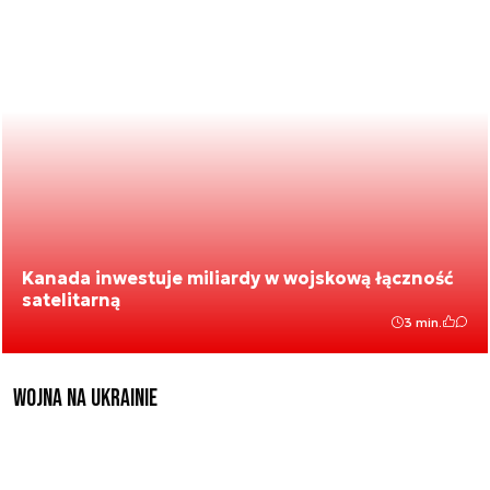
Kanada inwestuje miliardy w wojskową łączność
satelitarną
3 min.
Wojna na Ukrainie