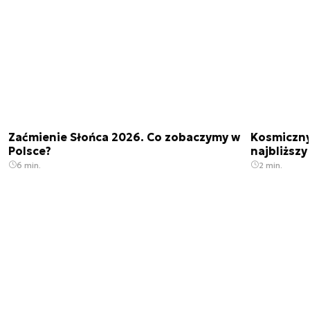
Zaćmienie Słońca 2026. Co zobaczymy w
Kosmiczny 
Polsce?
najbliższy
6 min.
2 min.