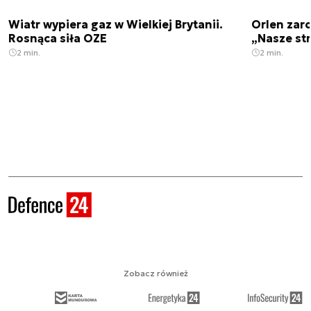
Wiatr wypiera gaz w Wielkiej Brytanii.
Orlen zaro
Rosnąca siła OZE
„Nasze str
2 min.
2 min.
Zobacz również