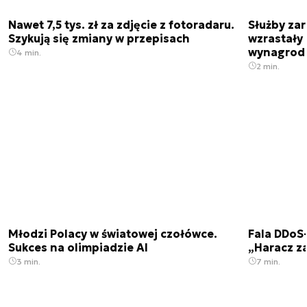
Nawet 7,5 tys. zł za zdjęcie z fotoradaru.
Służby zar
Szykują się zmiany w przepisach
wzrastały 
wynagrod
4 min.
2 min.
Młodzi Polacy w światowej czołówce.
Fala DDoS-
Sukces na olimpiadzie AI
„Haracz z
3 min.
7 min.