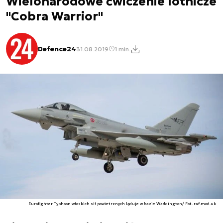
Wielonarodowe ćwiczenie lotnicze
"Cobra Warrior"
Defence24
31.08.2019
1 min.
Eurofighter Typhoon włoskich sił powietrznych ląduje w bazie Waddington/ Fot. raf.mod.uk