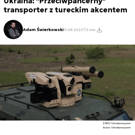
Ukraina: "Przeciwpancerny"
transporter z tureckim akcentem
Adam Świerkowski
11.08.2022
2 min.
ZSMU Ukroboronprom
Autor. Ukroboronprom