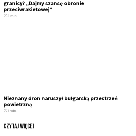
granicy? „Dajmy szansę obronie
przeciwrakietowej”
2 min.
Nieznany dron naruszył bułgarską przestrzeń
powietrzną
1 min.
czytaj więcej