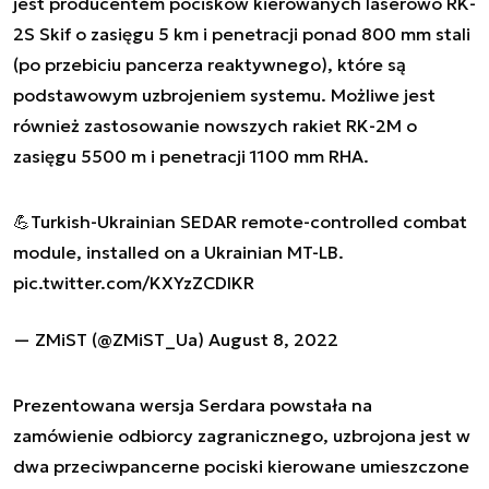
jest producentem pocisków kierowanych laserowo RK-
2S Skif o zasięgu 5 km i penetracji ponad 800 mm stali
(po przebiciu pancerza reaktywnego), które są
podstawowym uzbrojeniem systemu. Możliwe jest
również zastosowanie nowszych rakiet RK-2M o
zasięgu 5500 m i penetracji 1100 mm RHA.
💪Turkish-Ukrainian SEDAR remote-controlled combat
module, installed on a Ukrainian MT-LB.
pic.twitter.com/KXYzZCDIKR
— ZMiST (@ZMiST_Ua)
August 8, 2022
Prezentowana wersja Serdara powstała na
zamówienie odbiorcy zagranicznego, uzbrojona jest w
dwa przeciwpancerne pociski kierowane umieszczone