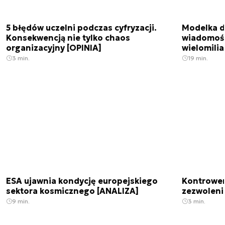
5 błędów uczelni podczas cyfryzacji.
Modelka da
Konsekwencją nie tylko chaos
wiadomośc
organizacyjny [OPINIA]
wielomili
3 min.
19 min.
ESA ujawnia kondycję europejskiego
Kontrowers
sektora kosmicznego [ANALIZA]
zezwoleni
9 min.
3 min.