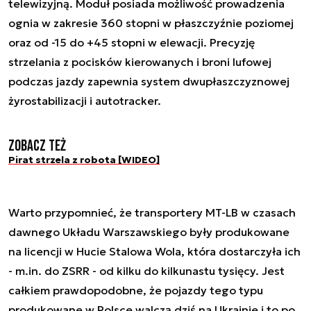
telewizyjną. Moduł posiada możliwość prowadzenia
ognia w zakresie 360 stopni w płaszczyźnie poziomej
oraz od -15 do +45 stopni w elewacji. Precyzję
strzelania z pocisków kierowanych i broni lufowej
podczas jazdy zapewnia system dwupłaszczyznowej
żyrostabilizacji i autotracker.
Zobacz też
Pirat strzela z robota [WIDEO]
Warto przypomnieć, że transportery MT-LB w czasach
dawnego Układu Warszawskiego były produkowane
na licencji w Hucie Stalowa Wola, która dostarczyła ich
- m.in. do ZSRR - od kilku do kilkunastu tysięcy. Jest
całkiem prawdopodobne, że pojazdy tego typu
produkowane w Polsce walczą dziś na Ukrainie i to po