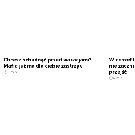
Chcesz schudnąć przed wakacjami?
Wiceszef 
Mafia już ma dla ciebie zastrzyk
nie zaczn
przejść
8 min.
4 min.