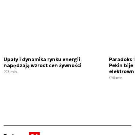
Upały i dynamika rynku energii
Paradoks 
napędzają wzrost cen żywności
Pekin bije
elektrown
3 min.
6 min.