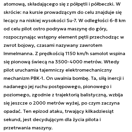
atomową, składającego się z półpętli i półbeczki. W
skrócie: na kursie prowadzącym do celu znajduje się
lecący na niskiej wysokości Su-7. W odległości 6-8 km
od celu pilot ostro podrywa maszynę do góry,
rozpoczynając wstępny element pętli przechodząc w
zwrot bojowy, czasami nazywany zawrotem
Immelmanna. Z prędkością 1150 km/h samolot wspina
się pionową świecą na 3500-4000 metrów. Wtedy
pilot uruchamia tajemniczy elektromechaniczny
mechanizm PBK-1. On uwalnia bombę. Ta, siłą inercji i
nadanego jej ruchu postępowego, pionowego i
poziomego, zgodnie z trajektorią balistyczną, wzbija
się jeszcze o 2000 metrów wyżej, po czym zaczyna
opadać. Ten epizod ataku, trwający kilkadziesiąt
sekund, jest decydującym dla życia pilota i
przetrwania maszyny.