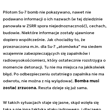
Pilotom Su-7 bomb nie pokazywano, nawet nie
podawano informacji o ich nazwach (w tej dziedzinie
panowała w ZSRR spora niejednoznaczność), cechach,
budowie. Niektóre informacje zostały ujawnione
dopiero współcześnie. Jak chociażby to, że
przeznaczona m.in. dla Su-7 „atomówka” ma siedem
wzajemnie zabezpieczających się zapalników i
radiowysokościomierz, który ostatecznie rozstrzyga o
momencie detonacji. Tu nie ma miejsca na jakikolwiek
błąd. Po odbezpieczeniu ostatniego zapalnika nie ma
odwrotu, nie można z nią wylądować.
Bomba musi
zostać zrzucona.
Reszta dzieje się już sama.
W takich sytuacjach staje się jasne, skąd wzięła się
taka a nie inna taktyka ataku jądrowego, i dlaczego