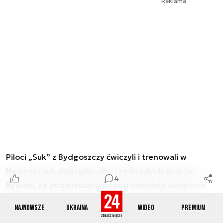
Reklama
Piloci „Suk” z Bydgoszczy ćwiczyli i trenowali w
Nadarzycach dziesiątki albo i setki takich ataków.
4
Bywało, że podwieszano im pod samoloty klasyczne
bomby, w pełni uzbrojone, 250-tki albo 500-ki, a
Najnowsze
Ukraina
Wideo
Premium
bywało, że IAB-500, pozoracyjne bomby imitujące