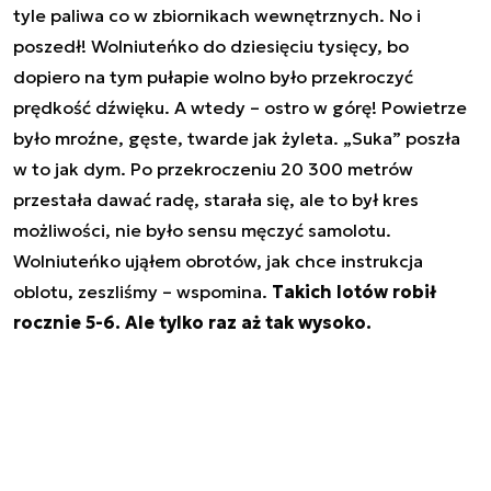
tyle paliwa co w zbiornikach wewnętrznych. No i
poszedł! Wolniuteńko do dziesięciu tysięcy, bo
dopiero na tym pułapie wolno było przekroczyć
prędkość dźwięku. A wtedy – ostro w górę! Powietrze
było mroźne, gęste, twarde jak żyleta. „Suka” poszła
w to jak dym. Po przekroczeniu 20 300 metrów
przestała dawać radę, starała się, ale to był kres
możliwości, nie było sensu męczyć samolotu.
Wolniuteńko ująłem obrotów, jak chce instrukcja
oblotu, zeszliśmy
– wspomina.
Takich lotów robił
rocznie 5-6. Ale tylko raz aż tak wysoko.