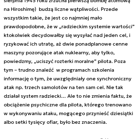
sierpnia 1945 roku zrzuciła pierwszą bombę atomową
na Hiroshimę) budzą liczne wątpliwości. Przede
wszystkim takie, że jest co najmniej mało
prawdopodobne, że w „radzieckim systemie wartości”
ktokolwiek decydowałby się wysyłać nad jeden cel, i
ryzykować ich utratę, aż dwie ponadplanowe cenne
maszyny pozorujące atak nuklearny, aby tylko,
powiedzmy, „uciszyć rozterki moralne” pilota. Poza
tym – trudno znaleźć w programach szkolenia
informację o tym, że uwzględniały one synchroniczny
atak np. trzech samolotów na ten sam cel. Nie tak
działał system radziecki… Ale to nie zmienia faktu, że
obciążenie psychiczne dla pilota, którego trenowano
w wykonywaniu ataku, mogącego przynieść dziesiątki
albo setki tysięcy ofiar, było bez znaczenia.