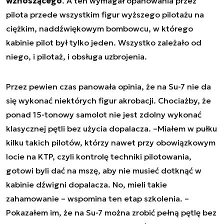
wznoszącego
. A ten wymagał opanowania przez
pilota przede wszystkim figur wyższego pilotażu na
ciężkim, naddźwiękowym bombowcu, w którego
kabinie pilot był tylko jeden. Wszystko zależało od
niego, i pilotaż, i obsługa uzbrojenia.
Przez pewien czas panowała opinia, że na Su-7 nie da
się wykonać niektórych figur akrobacji. Chociażby, że
ponad 15-tonowy samolot nie jest zdolny wykonać
klasycznej pętli bez użycia dopalacza. –
Miałem w pułku
kilku takich pilotów, którzy nawet przy obowiązkowym
locie na KTP, czyli kontrolę techniki pilotowania,
gotowi byli dać na mszę, aby nie musieć dotknąć w
kabinie dźwigni dopalacza. No, mieli takie
zahamowanie
– wspomina ten etap szkolenia. –
Pokazałem im, że na Su-7 można zrobić pełną pętlę bez