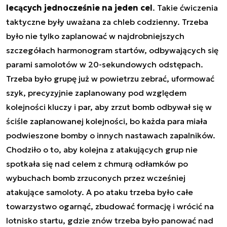
lecących jednocześnie na jeden cel
. Takie ćwiczenia
taktyczne były uważana za chleb codzienny. Trzeba
było nie tylko zaplanować w najdrobniejszych
szczegółach harmonogram startów, odbywających się
parami samolotów w 20-sekundowych odstępach.
Trzeba było grupę już w powietrzu zebrać, uformować
szyk, precyzyjnie zaplanowany pod względem
kolejności kluczy i par, aby zrzut bomb odbywał się w
ściśle zaplanowanej kolejności, bo każda para miała
podwieszone bomby o innych nastawach zapalników.
Chodziło o to, aby kolejna z atakujących grup nie
spotkała się nad celem z chmurą odłamków po
wybuchach bomb zrzuconych przez wcześniej
atakujące samoloty. A po ataku trzeba było całe
towarzystwo ogarnąć, zbudować formację i wrócić na
lotnisko startu, gdzie znów trzeba było panować nad