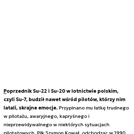
Poprzednik Su-22 i Su-20 w lotnictwie polskim,
czyli Su-7, budził nawet wśród pilotów, którzy nim
latali, skrajne emocje.
Przypinano mu łatkę trudnego
w pilotażu, awaryjnego, kapryśnego i
nieprzewidywalnego w niektórych sytuacjach
pilotażowych. Płk Szymon Kował, odchodząc w 1990