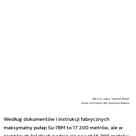
płk w st. spocz. Szymon Kowal
Autor. archiwum płk. Szymona Kowala
Według dokumentów i instrukcji fabrycznych
maksymalny pułap Su-7BM to 17 200 metrów, ale w
niektórych źródłach podaje się nawet 16 700 metrów.