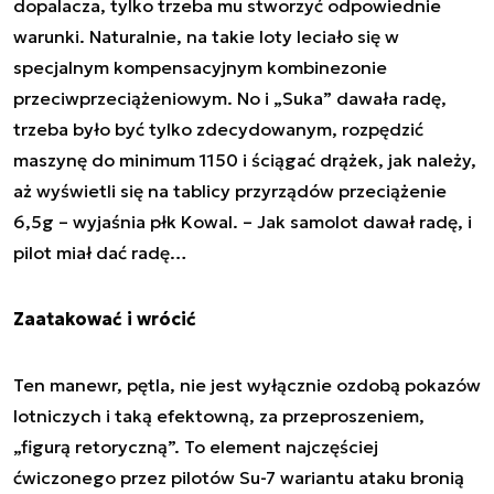
dopalacza, tylko trzeba mu stworzyć odpowiednie
warunki. Naturalnie, na takie loty leciało się w
specjalnym kompensacyjnym kombinezonie
przeciwprzeciążeniowym. No i „Suka” dawała radę,
trzeba było być tylko zdecydowanym, rozpędzić
maszynę do minimum 1150 i ściągać drążek, jak należy,
aż wyświetli się na tablicy przyrządów przeciążenie
6,5g
– wyjaśnia płk Kowal. –
Jak samolot dawał radę, i
pilot miał dać radę
…
Zaatakować i wrócić
Ten manewr, pętla, nie jest wyłącznie ozdobą pokazów
lotniczych i taką efektowną, za przeproszeniem,
„figurą retoryczną”. To element najczęściej
ćwiczonego przez pilotów Su-7 wariantu ataku bronią