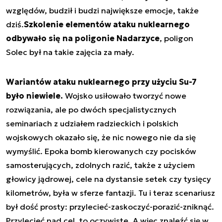
względów, budził i budzi największe emocje, także
dziś.
Szkolenie elementów ataku nuklearnego
odbywało się na poligonie Nadarzyce
, poligon
Solec był na takie zajęcia za mały.
Wariantów ataku nuklearnego przy użyciu Su-7
było niewiele.
Wojsko usiłowało tworzyć nowe
rozwiązania, ale po dwóch specjalistycznych
seminariach z udziałem radzieckich i polskich
wojskowych okazało się, że nic nowego nie da się
wymyślić. Epoka bomb kierowanych czy pocisków
samosterujących, zdolnych razić, także z użyciem
głowicy jądrowej, cele na dystansie setek czy tysięcy
kilometrów, była w sferze fantazji. Tu i teraz scenariusz
był dość prosty: przylecieć-zaskoczyć-porazić-zniknąć.
Przylecieć nad cel, to oczywiste. A więc znaleźć się w