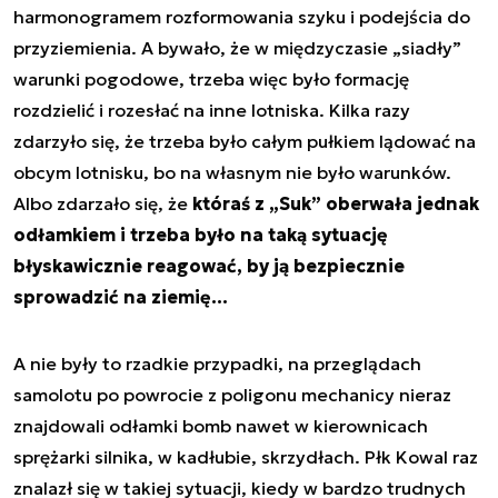
harmonogramem rozformowania szyku i podejścia do
przyziemienia. A bywało, że w międzyczasie „siadły”
warunki pogodowe, trzeba więc było formację
rozdzielić i rozesłać na inne lotniska. Kilka razy
zdarzyło się, że trzeba było całym pułkiem lądować na
obcym lotnisku, bo na własnym nie było warunków.
Albo zdarzało się, że
któraś z „Suk” oberwała jednak
odłamkiem i trzeba było na taką sytuację
błyskawicznie reagować, by ją bezpiecznie
sprowadzić na ziemię…
A nie były to rzadkie przypadki, na przeglądach
samolotu po powrocie z poligonu mechanicy nieraz
znajdowali odłamki bomb nawet w kierownicach
sprężarki silnika, w kadłubie, skrzydłach. Płk Kowal raz
znalazł się w takiej sytuacji, kiedy w bardzo trudnych