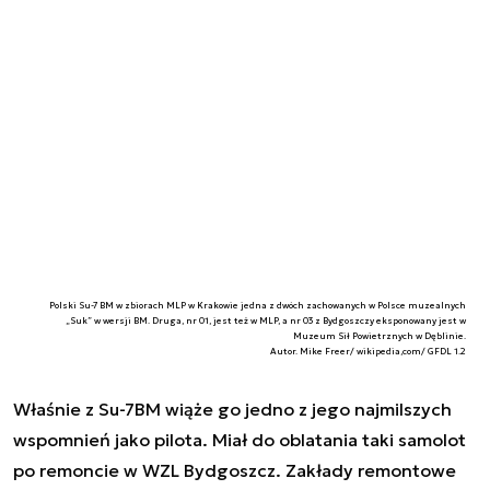
Polski Su-7 BM w zbiorach MLP w Krakowie jedna z dwóch zachowanych w Polsce muzealnych
„Suk” w wersji BM. Druga, nr 01, jest też w MLP, a nr 03 z Bydgoszczy eksponowany jest w
Muzeum Sił Powietrznych w Dęblinie.
Autor. Mike Freer/ wikipedia,com/ GFDL 1.2
Właśnie z Su-7BM wiąże go jedno z jego najmilszych
wspomnień jako pilota. Miał do oblatania taki samolot
po remoncie w WZL Bydgoszcz. Zakłady remontowe