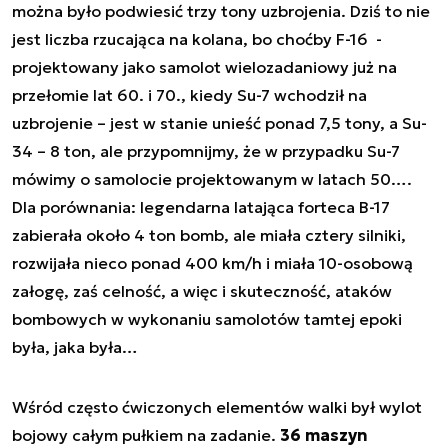
można było podwiesić trzy tony uzbrojenia. Dziś to nie
jest liczba rzucająca na kolana, bo choćby F-16 -
projektowany jako samolot wielozadaniowy już na
przełomie lat 60. i 70., kiedy Su-7 wchodził na
uzbrojenie – jest w stanie unieść ponad 7,5 tony, a Su-
34 – 8 ton, ale przypomnijmy, że w przypadku Su-7
mówimy o samolocie projektowanym w latach 50….
Dla porównania: legendarna latająca forteca B-17
zabierała około 4 ton bomb, ale miała cztery silniki,
rozwijała nieco ponad 400 km/h i miała 10-osobową
załogę, zaś celność, a więc i skuteczność, ataków
bombowych w wykonaniu samolotów tamtej epoki
była, jaka była…
Wśród często ćwiczonych elementów walki był wylot
bojowy całym pułkiem na zadanie.
36 maszyn