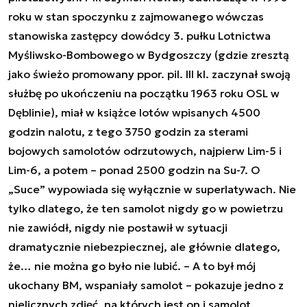
roku w stan spoczynku z zajmowanego wówczas
stanowiska zastępcy dowódcy 3. pułku Lotnictwa
Myśliwsko-Bombowego w Bydgoszczy (gdzie zresztą
jako świeżo promowany ppor. pil. III kl. zaczynał swoją
służbę po ukończeniu na początku 1963 roku OSL w
Dęblinie), miał w książce lotów wpisanych 4500
godzin nalotu, z tego 3750 godzin za sterami
bojowych samolotów odrzutowych, najpierw Lim-5 i
Lim-6, a potem – ponad 2500 godzin na Su-7. O
„Suce” wypowiada się wyłącznie w superlatywach. Nie
tylko dlatego, że ten samolot nigdy go w powietrzu
nie zawiódł, nigdy nie postawił w sytuacji
dramatycznie niebezpiecznej, ale głównie dlatego,
że… nie można go było nie lubić. –
A to był mój
ukochany BM, wspaniały samolot
– pokazuje jedno z
nielicznych zdjęć, na których jest on i samolot.