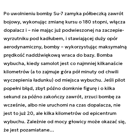
Po uwolnieniu bomby Su-7 zamyka półbeczką zawrót
bojowy, wykonując zmianę kursu o 180 stopni, włącza
dopalacz i – nie mając już podwieszonej na zaczepie-
wyrzutniku pod kadłubem, i stawiającej duży opór
aerodynamiczny, bomby – wykorzystując maksymalną
prędkość naddźwiękową wraca do bazy. Bomba
wybucha, kiedy samolot jest co najmniej kilkanaście
kilometrów (a to zajmuje góra pół minuty od chwili
wyczepienia ładunku) od miejsca wybuchu. Jeśli pilot
popełni błąd, zbyt późno domknie figurę i o kilka
sekund za późno zakończy zawrót, zrzuci bombę za
wcześnie, albo nie uruchomi na czas dopalacza, nie
jest to już 20, ale kilka kilometrów od epicentrum
wybuchu. Zależnie od mocy głowicy może okazać się,
że jest pozamiatane…