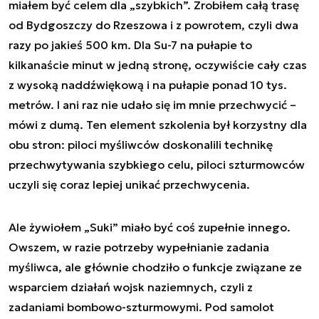
miałem być celem dla „szybkich”. Zrobiłem całą trasę
od Bydgoszczy do Rzeszowa i z powrotem, czyli dwa
razy po jakieś 500 km. Dla Su-7 na pułapie to
kilkanaście minut w jedną stronę, oczywiście cały czas
z wysoką naddźwiękową i na pułapie ponad 10 tys.
metrów. I ani raz nie udało się im mnie przechwycić –
mówi z dumą. Ten element szkolenia był korzystny dla
obu stron: piloci myśliwców doskonalili technikę
przechwytywania szybkiego celu, piloci szturmowców
uczyli się coraz lepiej unikać przechwycenia.
Ale żywiołem „Suki” miało być coś zupełnie innego.
Owszem, w razie potrzeby wypełnianie zadania
myśliwca, ale głównie chodziło o funkcje związane ze
wsparciem działań wojsk naziemnych, czyli z
zadaniami bombowo-szturmowymi. Pod samolot