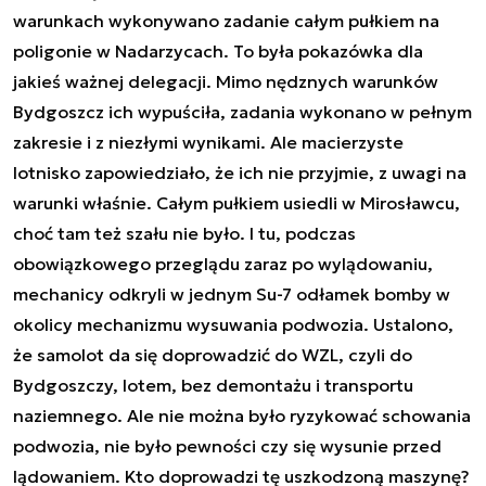
warunkach wykonywano zadanie całym pułkiem na
poligonie w Nadarzycach. To była pokazówka dla
jakieś ważnej delegacji. Mimo nędznych warunków
Bydgoszcz ich wypuściła, zadania wykonano w pełnym
zakresie i z niezłymi wynikami. Ale macierzyste
lotnisko zapowiedziało, że ich nie przyjmie, z uwagi na
warunki właśnie. Całym pułkiem usiedli w Mirosławcu,
choć tam też szału nie było. I tu, podczas
obowiązkowego przeglądu zaraz po wylądowaniu,
mechanicy odkryli w jednym Su-7 odłamek bomby w
okolicy mechanizmu wysuwania podwozia. Ustalono,
że samolot da się doprowadzić do WZL, czyli do
Bydgoszczy, lotem, bez demontażu i transportu
naziemnego. Ale nie można było ryzykować schowania
podwozia, nie było pewności czy się wysunie przed
lądowaniem. Kto doprowadzi tę uszkodzoną maszynę?