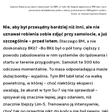
Szymon Kowal przy swoim ukochanym Su-7BM, nr takt. 06. Zdjęcie wykonano w 1978 roku i jest
prezentem od dowództwa pułku z okazji przekroczenia 1500 godzin nalotu.
Autor. ze zbiorów Szymona Kowala
Nie, aby był przesądny bardziej niż inni, ale nie
uznawał robienia sobie zdjęć przy samolocie, a już
szczególnie – przed lotem.
Dlaczego BM, a nie
doskonalszy BKŁ? –
Bo BKŁ był o pół tony cięższy z
powodu zabudowania w nim systemów do lądowania i
startu w terenie przygodnym. Samolot te 500 kilo
odczuwa momentalnie. To masa odpowiadająca masie
dużej bomby
– wyjaśnia. Tym BM lubił latać na walkę
powietrzną, w której – choć niektórzy eksperci
uważają, że akurat w tym Su-7 się nie sprawdzał –
spisywał się znacznie lepiej, jego zdaniem, niż
znacznie lżejszy Lim-5. Trenowano ją intensywnie,
choć tak po prawdzie nikt do końca nie był pewny, jaki