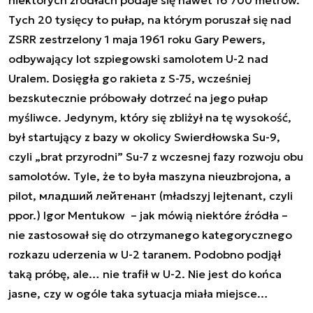
Tych 20 tysięcy to pułap, na którym poruszał się nad
ZSRR zestrzelony 1 maja 1961 roku Gary Pewers,
odbywający lot szpiegowski samolotem U-2 nad
Uralem. Dosięgła go rakieta z S-75, wcześniej
bezskutecznie próbowały dotrzeć na jego pułap
myśliwce. Jedynym, który się zbliżył na tę wysokość,
był startujący z bazy w okolicy Swierdłowska Su-9,
czyli „brat przyrodni” Su-7 z wczesnej fazy rozwoju obu
samolotów. Tyle, że to była maszyna nieuzbrojona, a
pilot, младший лейтенант (mładszyj lejtenant, czyli
ppor.) Igor Mentukow – jak mówią niektóre źródła –
nie zastosował się do otrzymanego kategorycznego
rozkazu uderzenia w U-2 taranem. Podobno podjął
taką próbę, ale… nie trafił w U-2. Nie jest do końca
jasne, czy w ogóle taka sytuacja miała miejsce…