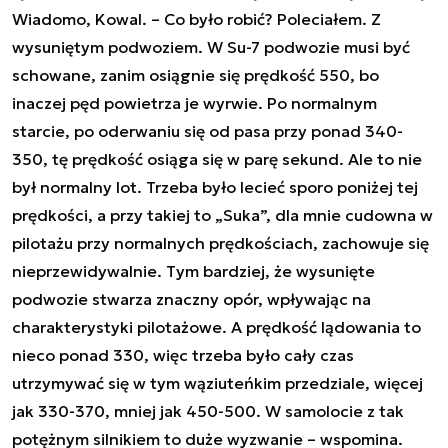
Wiadomo, Kowal. – Co było robić? Poleciałem. Z
wysuniętym podwoziem. W Su-7 podwozie musi być
schowane, zanim osiągnie się prędkość 550, bo
inaczej pęd powietrza je wyrwie. Po normalnym
starcie, po oderwaniu się od pasa przy ponad 340-
350, tę prędkość osiąga się w parę sekund. Ale to nie
był normalny lot. Trzeba było lecieć sporo poniżej tej
prędkości, a przy takiej to „Suka”, dla mnie cudowna w
pilotażu przy normalnych prędkościach, zachowuje się
nieprzewidywalnie. Tym bardziej, że wysunięte
podwozie stwarza znaczny opór, wpływając na
charakterystyki pilotażowe. A prędkość lądowania to
nieco ponad 330, więc trzeba było cały czas
utrzymywać się w tym wąziuteńkim przedziale, więcej
jak 330-370, mniej jak 450-500. W samolocie z tak
potężnym silnikiem to duże wyzwanie – wspomina.