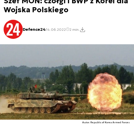
Szef MON: czołgi i BWP z Korei dla
Wojska Polskiego
Defence24
14.06.2022
2 min.
Autor. Republic of Korea Armed Forces