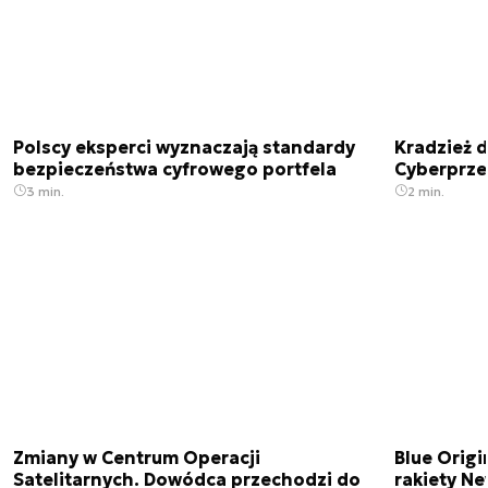
Polscy eksperci wyznaczają standardy
Kradzież 
bezpieczeństwa cyfrowego portfela
Cyberprze
3 min.
2 min.
Zmiany w Centrum Operacji
Blue Origi
Satelitarnych. Dowódca przechodzi do
rakiety N