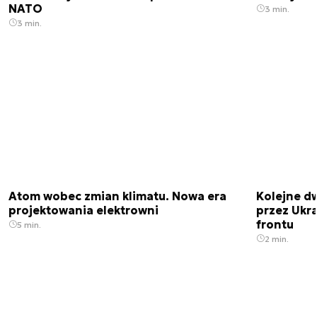
NATO
3 min.
3 min.
Atom wobec zmian klimatu. Nowa era
Kolejne d
projektowania elektrowni
przez Ukra
frontu
5 min.
2 min.