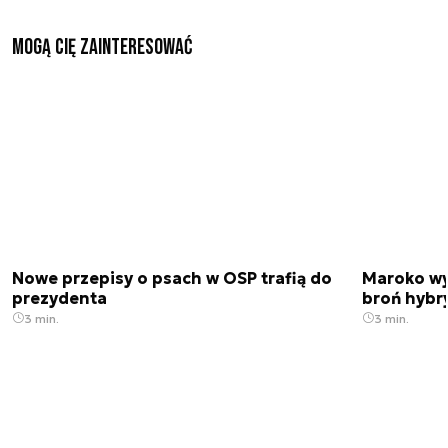
Mogą Cię zainteresować
Nowe przepisy o psach w OSP trafią do
Maroko wy
prezydenta
broń hybr
3 min.
3 min.