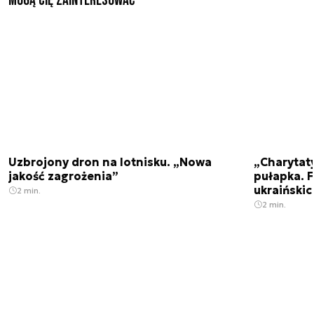
Mogą Cię zainteresować
Uzbrojony dron na lotnisku. „Nowa
„Charytat
jakość zagrożenia”
pułapka. 
ukraińskic
2 min.
2 min.