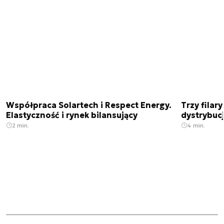
Współpraca Solartech i Respect Energy.
Trzy filar
Elastyczność i rynek bilansujący
dystrybucj
2 min.
4 min.