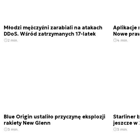
Młodzi mężczyźni zarabiali na atakach
Aplikacje 
DDoS. Wśród zatrzymanych 17-latek
Nowe praw
2 min.
4 min.
Blue Origin ustaliło przyczynę eksplozji
Starliner 
rakiety New Glenn
jeszcze w 
3 min.
3 min.