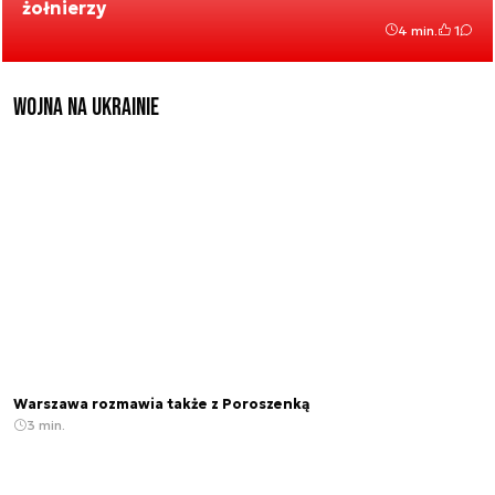
żołnierzy
4 min.
1
Wojna na Ukrainie
Warszawa rozmawia także z Poroszenką
3 min.