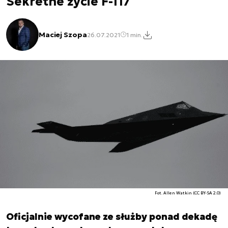
Sekretne życie F-117
Maciej Szopa
26.07.2021
1 min.
Fot. Allen Watkin (CC BY-SA 2.0)
Oficjalnie wycofane ze służby ponad dekadę