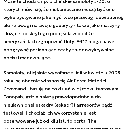
Może tu chodzić np. o chińskie samoloty J-20, o
których mówi się, że niekoniecznie muszą być one
wykorzystywane jako myśliwce przewagi powietrznej,
ale - z uwagi na swoje gabaryty - także jako maszyny
służące do skrytego podejścia w pobliże
amerykańskich zgrupowań floty. F-117 mogą nawet
podgrywać posiadające cechy trudnowykrywalne
pociski manewrujące.
Samoloty, oficjalnie wycofane z linii w kwietniu 2008
roku, są obecnie własnością Air Force Materiel
Command i bazują na co dzień w ośrodku testowym
Tonopah, gdzie należą prawdopodobnie do
nieujawnionej eskadry (eskadr?) agresorów bądź
testowej. I chociaż ich wykorzystanie jest
obserwowane już od kilu lat, to portal The
Drive zauważa, że w ostatnim czasie wykorzystuje się