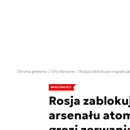
Strona główna
Siły zbrojne
Rosja zablokuje inspekc
WIADOMOŚCI
Rosja zabloku
arsenału at
grozi zerwan