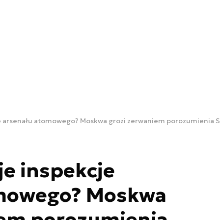
je arsenału atomowego? Moskwa grozi zerwaniem porozumienia 
je inspekcje
omowego? Moskwa
iem porozumienia