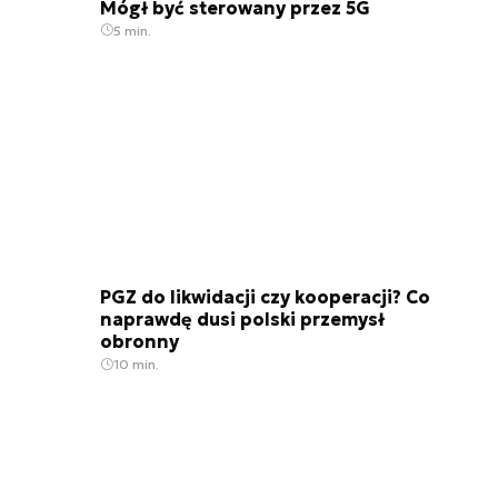
Mógł być sterowany przez 5G
5 min.
PGZ do likwidacji czy kooperacji? Co
naprawdę dusi polski przemysł
obronny
10 min.