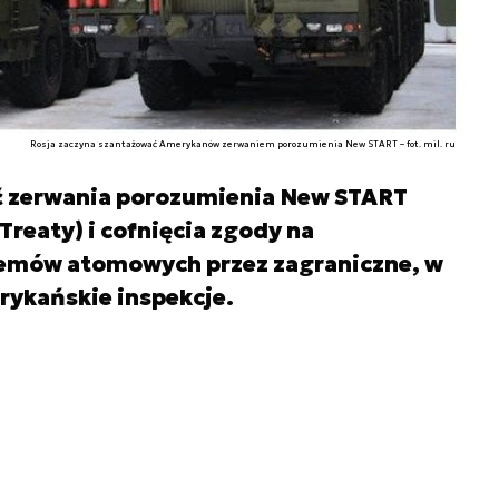
Rosja zaczyna szantażować Amerykanów zerwaniem porozumienia New START – fot. mil. ru
ć zerwania porozumienia New START
Treaty) i cofnięcia zgody na
temów atomowych przez zagraniczne, w
ykańskie inspekcje.