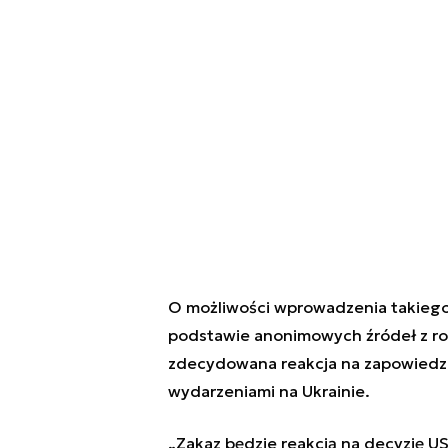
O możliwości wprowadzenia takiego
podstawie anonimowych źródeł z ros
zdecydowana reakcja na zapowiedzi 
wydarzeniami na Ukrainie.
„
Zakaz będzie reakcją na decyzję U