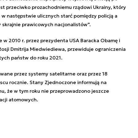
est przeciwko prozachodniemu rządowi Ukrainy, który
w następstwie ulicznych starć pomiędzy policją a
py skrajnie prawicowych nacjonalistów
”.
 w 2010 r. przez prezydenta USA Baracka Obamę i
sji Dmitrija Miedwiediewa, przewiduje ograniczenia
tych państw do roku 2021.
ane przez systemy satelitarne oraz przez 18
scu rocznie. Stany Zjednoczone informują na
anu, że w tym roku nie przeprowadzono jeszcze
lacji atomowych.