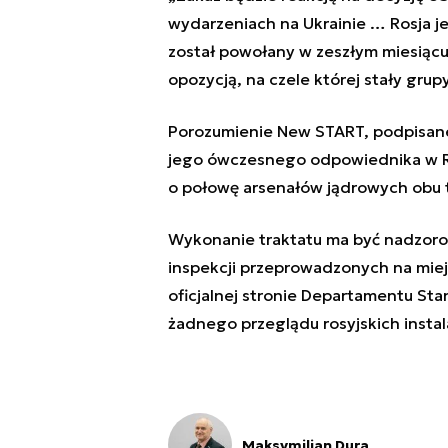
wydarzeniach na Ukrainie … Rosja j
został powołany w zeszłym miesiącu 
opozycją, na czele której stały gru
Porozumienie New START, podpisane
jego ówczesnego odpowiednika w Ro
o połowę arsenałów jądrowych obu 
Wykonanie traktatu ma być nadzorow
inspekcji przeprowadzonych na miej
oficjalnej stronie Departamentu St
żadnego przeglądu rosyjskich insta
Maksymilian Dura