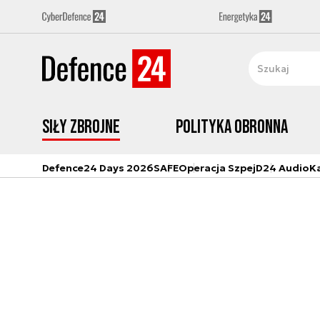
Siły zbrojne
Polityka obronna
Defence24 Days 2026
SAFE
Operacja Szpej
D24 Audio
K