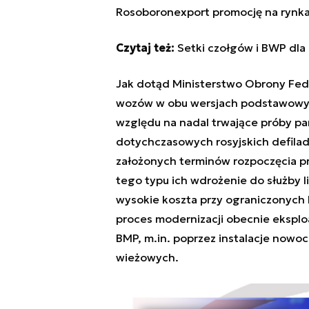
Rosoboronexport promocję na rynka
Czytaj też:
Setki czołgów i BWP dla 
Jak dotąd Ministerstwo Obrony Feder
wozów w obu wersjach podstawowych
względu na nadal trwające próby par
dotychczasowych rosyjskich defila
założonych terminów rozpoczęcia p
tego typu ich wdrożenie do służby l
wysokie koszta przy ograniczonych
proces modernizacji obecnie ekspl
BMP, m.in. poprzez instalacje nowo
wieżowych.