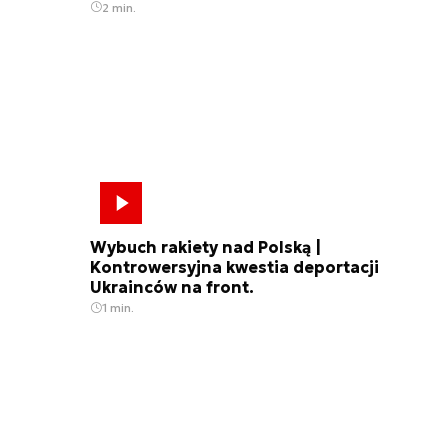
2 min.
Wybuch rakiety nad Polską |
Kontrowersyjna kwestia deportacji
Ukrainców na front.
1 min.