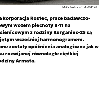
Fot. Dmitriy Fomin/Flickr/CC BY 2.0
a korporacja Rostec, prace badawczo-
wym wozem piechoty B-11 na
ienicowym z rodziny Kurganiec-25 są
yjętym wcześniej harmonogramem.
ane zostały opóźnienia analogiczne jak w
u rozwijanej równolegle ciężkiej
odziny Armata.