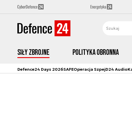
Siły zbrojne
Polityka obronna
Defence24 Days 2026
SAFE
Operacja Szpej
D24 Audio
K