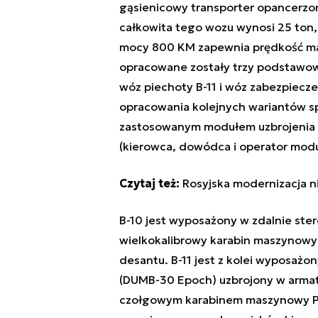
gąsienicowy transporter opancerzony
całkowita tego wozu wynosi 25 ton,
mocy 800 KM zapewnia prędkość ma
opracowane zostały trzy podstawow
wóz piechoty B-11 i wóz zabezpiecze
opracowania kolejnych wariantów sp
zastosowanym modułem uzbrojenia or
(kierowca, dowódca i operator modu
Czytaj też:
Rosyjska modernizacja ni
B-10 jest wyposażony w zdalnie st
wielkokalibrowy karabin maszynowy 
desantu. B-11 jest z kolei wyposa
(DUMB-30 Epoch) uzbrojony w armat
czołgowym karabinem maszynowy PK