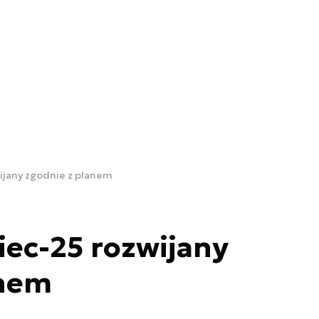
ijany zgodnie z planem
iec-25 rozwijany
anem