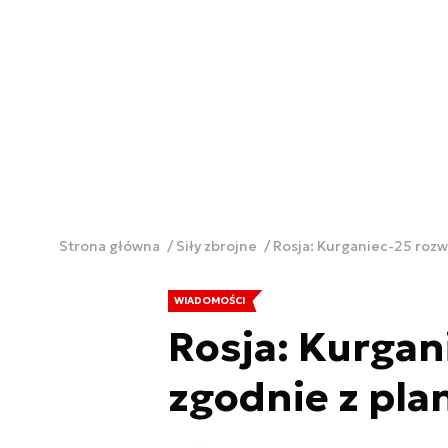
Strona główna
Siły zbrojne
Rosja: Kurganiec-25 rozw
WIADOMOŚCI
Rosja: Kurgan
zgodnie z pl