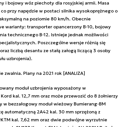
 i bojowy wóz piechoty dla rosyjskiej armii. Masa
 co przy napędzie w postaci silnika wysokoprężnego o
ksymalną na poziomie 80 km/h. Obecnie
e warianty: transporter opancerzony B-10, bojowy
nia technicznego B-12. Istnieje jednak możliwości
ecjalistycznych. Poszczególne wersje różnią się
az liczbą desantu ze stałą załogą liczącą 3 osoby
łu uzbrojenia).
e zwalnia. Plany na 2021 rok [ANALIZA]
erowany moduł uzbrojenia wyposażony w
Kord kal. 12,7 mm oraz może przewozić do 8 żołnierzy
żony w bezzałogowy moduł wieżowy Bumierang-BM
ę automatyczną 2A42 kal. 30 mm sprzężoną z
TM kal. 7,62 mm oraz dwie podwójne wyrzutnie