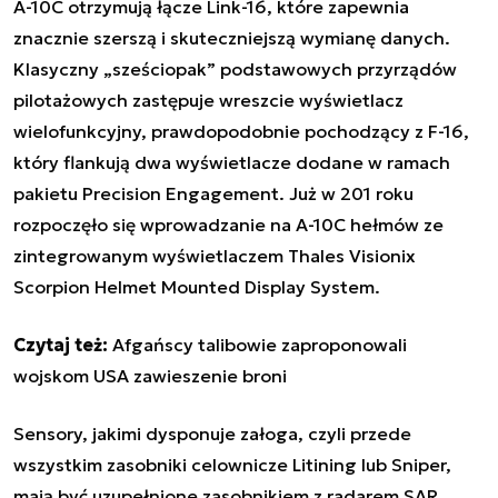
A-10C otrzymują łącze Link-16, które zapewnia
znacznie szerszą i skuteczniejszą wymianę danych.
Klasyczny „sześciopak” podstawowych przyrządów
pilotażowych zastępuje wreszcie wyświetlacz
wielofunkcyjny, prawdopodobnie pochodzący z F-16,
który flankują dwa wyświetlacze dodane w ramach
pakietu Precision Engagement. Już w 201 roku
rozpoczęło się wprowadzanie na A-10C hełmów ze
zintegrowanym wyświetlaczem Thales Visionix
Scorpion Helmet Mounted Display System.
Czytaj też:
Afgańscy talibowie zaproponowali
wojskom USA zawieszenie broni
Sensory, jakimi dysponuje załoga, czyli przede
wszystkim zasobniki celownicze Litining lub Sniper,
mają być uzupełnione zasobnikiem z radarem SAR