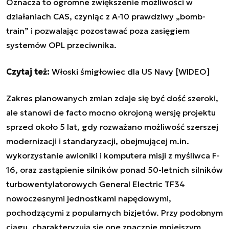
Oznacza to ogromne zwiększenie możliwości w
działaniach CAS, czyniąc z A-10 prawdziwy „bomb-
train” i pozwalając pozostawać poza zasięgiem
systemów OPL przeciwnika.
Czytaj też:
Włoski śmigłowiec dla US Navy [WIDEO]
Zakres planowanych zmian zdaje się być dość szeroki,
ale stanowi de facto mocno okrojoną wersję projektu
sprzed około 5 lat, gdy rozważano możliwość szerszej
modernizacji i standaryzacji, obejmującej m.in.
wykorzystanie awioniki i komputera misji z myśliwca F-
16, oraz zastąpienie silników ponad 50-letnich silników
turbowentylatorowych General Electric TF34
nowoczesnymi jednostkami napędowymi,
pochodzącymi z popularnych bizjetów. Przy podobnym
ciągu, charakteryzują się one znacznie mniejszym