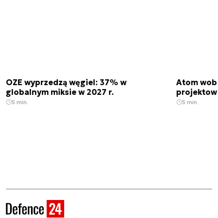
OZE wyprzedzą węgiel: 37% w
Atom wobe
globalnym miksie w 2027 r.
projektow
5 min.
5 min.