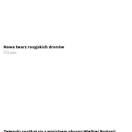
Nowa twarz rosyjskich dronów
2 min.
Zełenski spotkał się z ministrem obrony Wielkiej Brytanii.