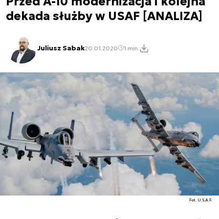
Przed A-10 modernizacja i kolejna
dekada służby w USAF [ANALIZA]
Juliusz Sabak
20.01.2020
1 min.
Fot. U.S.A.F.