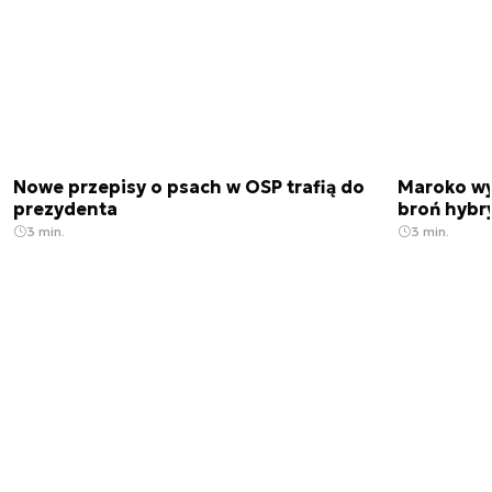
Nowe przepisy o psach w OSP trafią do
Maroko wy
prezydenta
broń hybr
3 min.
3 min.