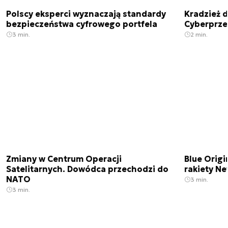
Polscy eksperci wyznaczają standardy
Kradzież 
bezpieczeństwa cyfrowego portfela
Cyberprze
3 min.
2 min.
Zmiany w Centrum Operacji
Blue Origi
Satelitarnych. Dowódca przechodzi do
rakiety N
NATO
3 min.
3 min.