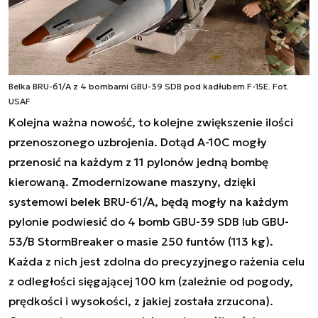
Belka BRU-61/A z 4 bombami GBU-39 SDB pod kadłubem F-15E. Fot.
USAF
Kolejna ważna nowość, to kolejne zwiększenie ilości
przenoszonego uzbrojenia. Dotąd A-10C mogły
przenosić na każdym z 11 pylonów jedną bombę
kierowaną. Zmodernizowane maszyny, dzięki
systemowi belek BRU-61/A, będą mogły na każdym
pylonie podwiesić do 4 bomb GBU-39 SDB lub GBU-
53/B StormBreaker o masie 250 funtów (113 kg).
Każda z nich jest zdolna do precyzyjnego rażenia celu
z odległości sięgającej 100 km (zależnie od pogody,
prędkości i wysokości, z jakiej została zrzucona).