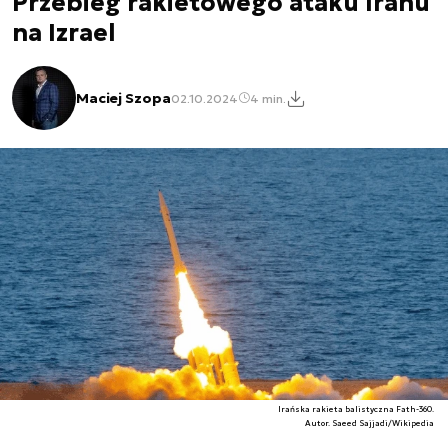
Przebieg rakietowego ataku Iranu
na Izrael
Maciej Szopa
02.10.2024
4 min.
Irańska rakieta balistyczna Fath-360.
Autor. Saeed Sajjadi/Wikipedia