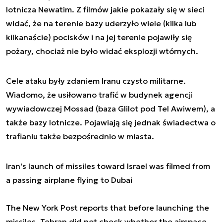
lotnicza Newatim. Z filmów jakie pokazały się w sieci
widać, że na terenie bazy uderzyło wiele (kilka lub
kilkanaście) pocisków i na jej terenie pojawiły się
pożary, chociaż nie było widać eksplozji wtórnych.
Cele ataku były zdaniem Iranu czysto militarne.
Wiadomo, że usiłowano trafić w budynek agencji
wywiadowczej Mossad (baza Glilot pod Tel Awiwem), a
także bazy lotnicze. Pojawiają się jednak świadectwa o
trafianiu także bezpośrednio w miasta.
Iran's launch of missiles toward Israel was filmed from
a passing airplane flying to Dubai
The New York Post reports that before launching the
missiles, Tehran did not check whether the airspace