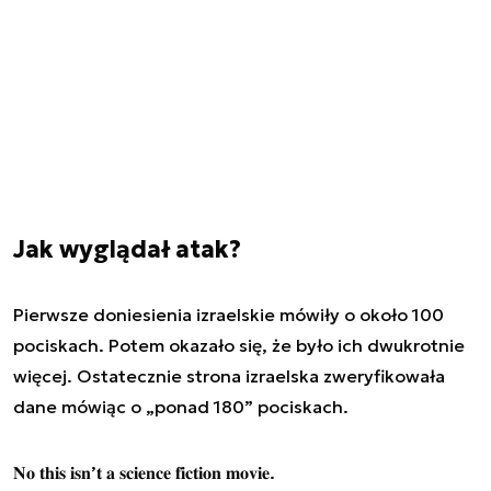
Jak wyglądał atak?
Pierwsze doniesienia izraelskie mówiły o około 100
pociskach. Potem okazało się, że było ich dwukrotnie
więcej. Ostatecznie strona izraelska zweryfikowała
dane mówiąc o „ponad 180” pociskach.
𝐍𝐨 𝐭𝐡𝐢𝐬 𝐢𝐬𝐧’𝐭 𝐚 𝐬𝐜𝐢𝐞𝐧𝐜𝐞 𝐟𝐢𝐜𝐭𝐢𝐨𝐧 𝐦𝐨𝐯𝐢𝐞.