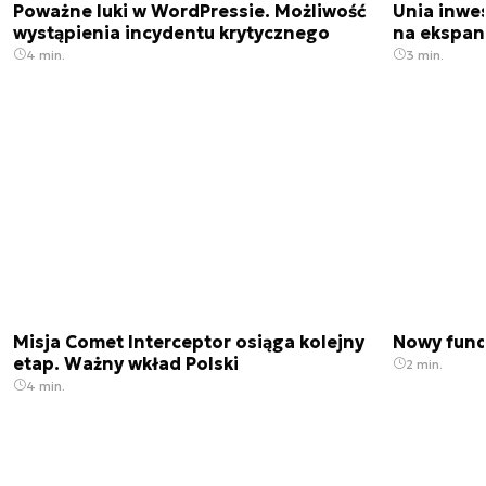
Poważne luki w WordPressie. Możliwość
Unia inwes
wystąpienia incydentu krytycznego
na ekspan
4 min.
3 min.
Misja Comet Interceptor osiąga kolejny
Nowy fund
etap. Ważny wkład Polski
2 min.
4 min.