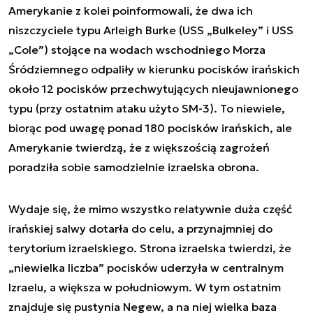
Amerykanie z kolei poinformowali, że dwa ich
niszczyciele typu Arleigh Burke (USS „Bulkeley” i USS
„Cole”) stojące na wodach wschodniego Morza
Śródziemnego odpaliły w kierunku pocisków irańskich
około 12 pocisków przechwytujących nieujawnionego
typu (przy ostatnim ataku użyto SM-3). To niewiele,
biorąc pod uwagę ponad 180 pocisków irańskich, ale
Amerykanie twierdzą, że z większością zagrożeń
poradziła sobie samodzielnie izraelska obrona.
Wydaje się, że mimo wszystko relatywnie duża część
irańskiej salwy dotarła do celu, a przynajmniej do
terytorium izraelskiego. Strona izraelska twierdzi, że
„niewielka liczba” pocisków uderzyła w centralnym
Izraelu, a większa w południowym. W tym ostatnim
znajduje się pustynia Negew, a na niej wielka baza