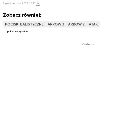
2 października 2024, 16:21
Zobacz również
POCISKI BALISTYCZNE
ARROW 3
ARROW 2
ATAK
pokaż wszystkie
Reklama