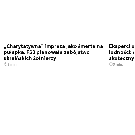
„Charytatywna” impreza jako śmertelna
Eksperci 
pułapka. FSB planowała zabójstwo
ludności: d
ukraińskich żołnierzy
skuteczny
2 min.
5 min.