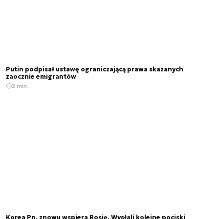
Putin podpisał ustawę ograniczającą prawa skazanych
zaocznie emigrantów
2 min.
Korea Pn. znowu wspiera Rosję. Wysłali kolejne pociski