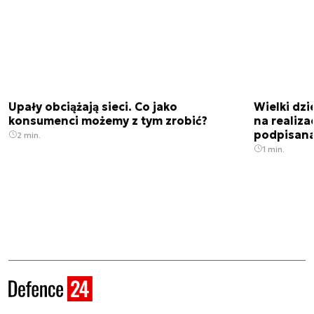
Upały obciążają sieci. Co jako
Wielki dz
konsumenci możemy z tym zrobić?
na realiz
podpisan
2 min.
1 min.