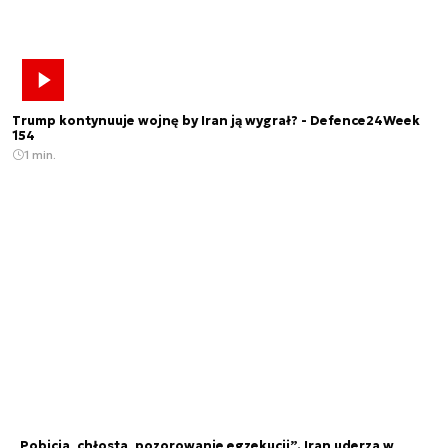
Trump kontynuuje wojnę by Iran ją wygrał? - Defence24Week
154
1 min.
„Pobicia, chłosta, pozorowanie egzekucji”. Iran uderza w