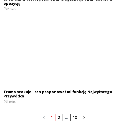
opozycję
2 min.
Trump szokuje: Iran proponował mi funkcję Najwyższego
Przywódcy
1 min.
1
2
...
10