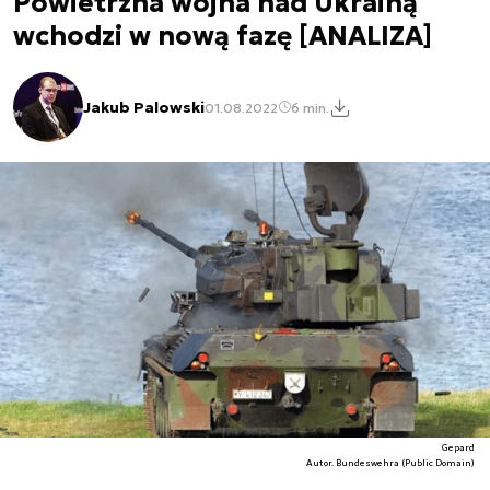
Powietrzna wojna nad Ukrainą
wchodzi w nową fazę [ANALIZA]
Jakub Palowski
01.08.2022
6 min.
Gepard
Autor. Bundeswehra (Public Domain)