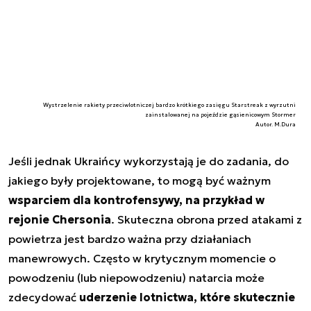
Wystrzelenie rakiety przeciwlotniczej bardzo krótkiego zasięgu Starstreak z wyrzutni
zainstalowanej na pojeździe gąsienicowym Stormer
Autor. M.Dura
Jeśli jednak Ukraińcy wykorzystają je do zadania, do
jakiego były projektowane, to mogą być ważnym
wsparciem dla kontrofensywy, na przykład w
rejonie Chersonia
. Skuteczna obrona przed atakami z
powietrza jest bardzo ważna przy działaniach
manewrowych. Często w krytycznym momencie o
powodzeniu (lub niepowodzeniu) natarcia może
zdecydować
uderzenie lotnictwa, które skutecznie