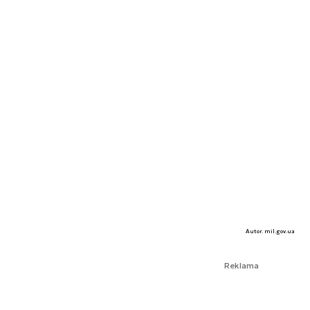
Autor. mil.gov.ua
Reklama