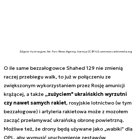
Zdjęcie ilustracyjne, fot. Fars News Agency, licencja CC BY 4.0, commons.wikimedia.org
O ile same bezzałogowce Shahed 129 nie zmienią
raczej przebiegu walk, to już w połączeniu ze
zwiększonym wykorzystaniem przez Rosję amunicji
krążącej, a także
„zużyciem" ukraińskich wyrzutni
czy nawet samych rakiet
, rosyjskie lotnictwo (w tym
bezzałogowe) i artyleria rakietowa może z mozołem
zacząć przełamywać ukraińską obronę powietrzną.
Możliwe też, że drony będą używane jako „wabiki" dla
OPL, aby wymusić uruchomienie zestawów