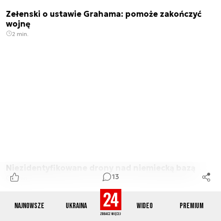
Zełenski o ustawie Grahama: pomoże zakończyć
wojnę
2 min.
Niezidentyfikowane drony nad niemiecką bazą
13
2 min.
Najnowsze
Ukraina
Wideo
Premium