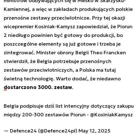
ministrów odbywających się w Mesko w Skarżysku-
Kamiennej, a więc w zakładach produkujących polskie
przenośne zestawy przeciwlotnicze. Przy tej okazji
wicepremier Kosiniak-Kamysz zapowiedział, że Piorun
2 niedługo powinien być gotowy do produkcji, bo
poszczególne elementy są już gotowe i trzeba je
zintegrować. Minister obrony Belgii Theo Francken
stwierdził, że Belgia potrzebuje przenośnych
zestawów przeciwlotniczych, a Polska ma tutaj
świetną technologię. Warto dodać, że niedawno
dostarczono 3000. zestaw
.
Belgia podpisuje dziś list intencyjny dotyczący zakupu
między 200-300 zestawów Piorun -
@KosiniakKamysz
— Defence24 (@Defence24pl)
May 12, 2025