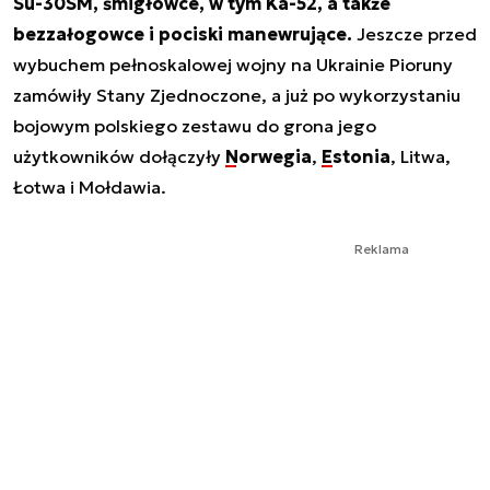
Su-30SM, śmigłowce, w tym Ka-52, a także
bezzałogowce i pociski manewrujące.
Jeszcze przed
wybuchem pełnoskalowej wojny na Ukrainie Pioruny
zamówiły Stany Zjednoczone, a już po wykorzystaniu
bojowym polskiego zestawu do grona jego
użytkowników dołączyły
Norwegia
,
Estonia
, Litwa,
Łotwa i Mołdawia.
Reklama