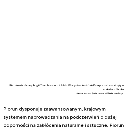
Ministrowie obrony Belgii Theo Francken i Polski Władysław Kosiniak-Kamysz podczas wizyty w
zakładach Mesko
Autor. Adam Świerkowski/Defence24.pl
Piorun dysponuje zaawansowanym, krajowym
systemem naprowadzania na podczerwień o dużej
odporności na zakłócenia naturalne i sztuczne. Piorun