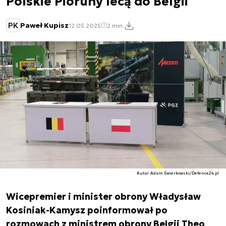
Polskie Pioruny lecą do Belgii
PK
Paweł Kupisz
12.05.2025
2 min.
Autor. Adam Świerkowski/Defence24.pl
Wicepremier i minister obrony Władysław
Kosiniak-Kamysz poinformował po
rozmowach z ministrem obrony Belgii Theo