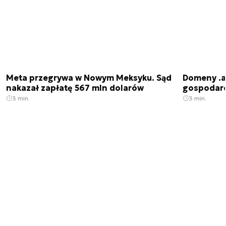
Meta przegrywa w Nowym Meksyku. Sąd
Domeny .ai
nakazał zapłatę 567 mln dolarów
gospodarek
3 min.
3 min.