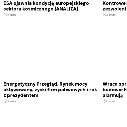
ESA ujawnia kondycję europejskiego
Kontrowers
sektora kosmicznego [ANALIZA]
zezwoleni
9 min.
3 min.
Energetyczny Przegląd. Rynek mocy
Wraca spr
aktywowany, zyski firm paliwowych i rok
budowie N
z prezydentem
alarmują
3 min.
6 min.