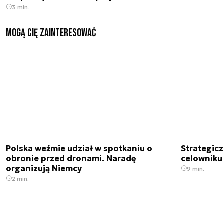
3 min.
Mogą Cię zainteresować
Polska weźmie udział w spotkaniu o
Strategic
obronie przed dronami. Naradę
celowniku 
organizują Niemcy
9 min.
2 min.