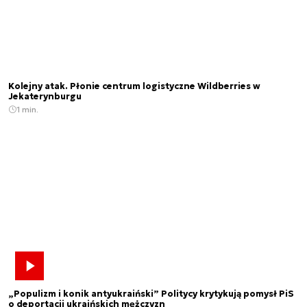
Kolejny atak. Płonie centrum logistyczne Wildberries w
Jekaterynburgu
1 min.
„Populizm i konik antyukraiński” Politycy krytykują pomysł PiS
o deportacji ukraińskich mężczyzn