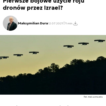
Pierwsze bojowe użycie roju
dronów przez Izrael?
Maksymilian Dura
12.07.2021
1 min.
Fot. mwi.usma.edu