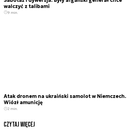
walczyć z talibami
9 min.
Atak dronem na ukraiński samolot w Niemczech.
Wiózł amunicję
2 min.
czytaj więcej