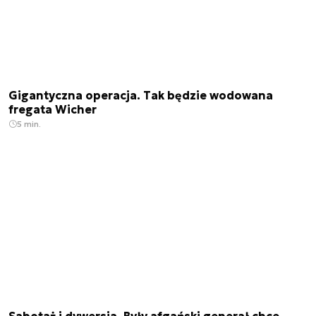
Gigantyczna operacja. Tak będzie wodowana
fregata Wicher
5 min.
Sabotaż i dywersja. Były afgański generał chce