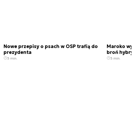
Nowe przepisy o psach w OSP trafią do
Maroko wy
prezydenta
broń hybr
3 min.
3 min.