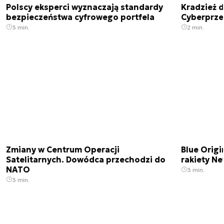
Polscy eksperci wyznaczają standardy
Kradzież 
bezpieczeństwa cyfrowego portfela
Cyberprze
3 min.
2 min.
Zmiany w Centrum Operacji
Blue Origi
Satelitarnych. Dowódca przechodzi do
rakiety N
NATO
3 min.
3 min.