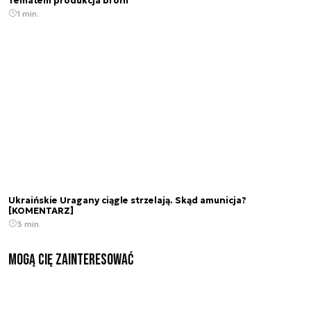
Tematem produkcja broni
1 min.
Ukraińskie Uragany ciągle strzelają. Skąd amunicja?
[KOMENTARZ]
3 min.
Mogą Cię zainteresować