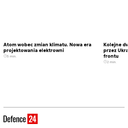
Atom wobec zmian klimatu. Nowa era
Kolejne d
projektowania elektrowni
przez Ukra
frontu
5 min.
2 min.