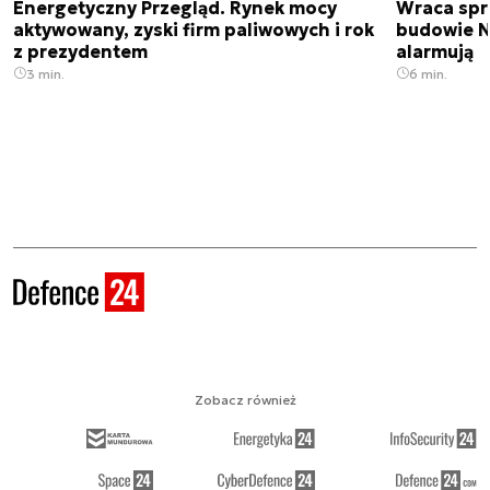
Energetyczny Przegląd. Rynek mocy
Wraca spr
aktywowany, zyski firm paliwowych i rok
budowie N
z prezydentem
alarmują
3 min.
6 min.
Zobacz również