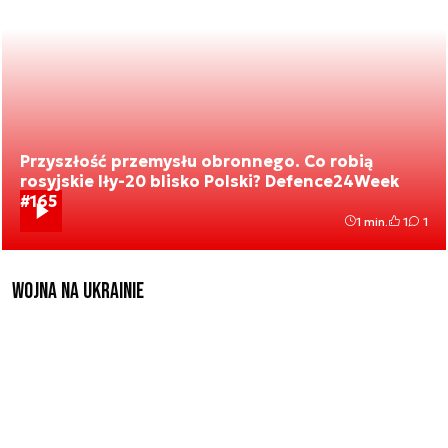
Przyszłość przemysłu obronnego. Co robią
rosyjskie Iły-20 blisko Polski? Defence24Week
#165
1 min.
1
1
Wojna na Ukrainie