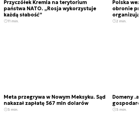
Przyczółek Kremla na terytorium
Polska we
państwa NATO. „Rosja wykorzystuje
obronie p
każdą słabość”
organizuj
11 min.
2 min.
Meta przegrywa w Nowym Meksyku. Sąd
Domeny .ai
nakazał zapłatę 567 mln dolarów
gospodarek
3 min.
3 min.