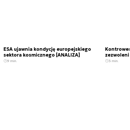
ESA ujawnia kondycję europejskiego
Kontrowers
sektora kosmicznego [ANALIZA]
zezwoleni
9 min.
3 min.