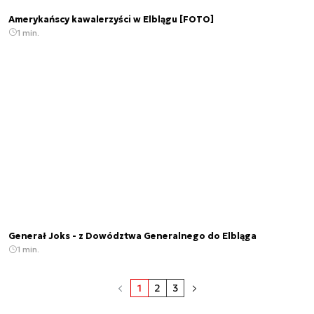
Amerykańscy kawalerzyści w Elblągu [FOTO]
1 min.
Generał Joks - z Dowództwa Generalnego do Elbląga
1 min.
1
2
3