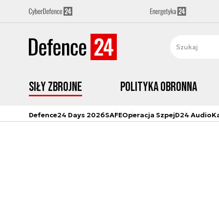
Siły zbrojne
Polityka obronna
Defence24 Days 2026
SAFE
Operacja Szpej
D24 Audio
K