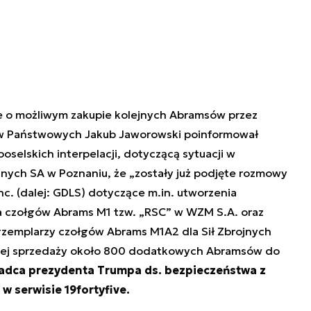
cje o możliwym zakupie kolejnych Abramsów przez
ów Państwowych Jakub Jaworowski poinformował
selskich interpelacji, dotyczącą sytuacji w
ych SA w Poznaniu, że „zostały już podjęte rozmowy
c. (dalej: GDLS) dotyczące m.in. utworzenia
 czołgów Abrams M1 tzw. „RSC” w WZM S.A. oraz
zemplarzy czołgów Abrams M1A2 dla Sił Zbrojnych
liwej sprzedaży około 800 dodatkowych Abramsów do
radca prezydenta Trumpa ds. bezpieczeństwa z
w serwisie 19fortyfive.