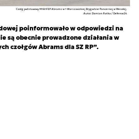
Czołg podstawowy M1A1FEP Abrams w 1 Warszawskiej Brygadzie Pancernej w Wesołej.
Autor. Damian Ratka / Defence24
dowej poinformowało w odpowiedzi na
nie są obecnie prowadzone działania w
ych czołgów Abrams dla SZ RP”.