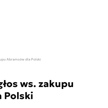
kupu Abramsów dla Polski
głos ws. zakupu
 Polski