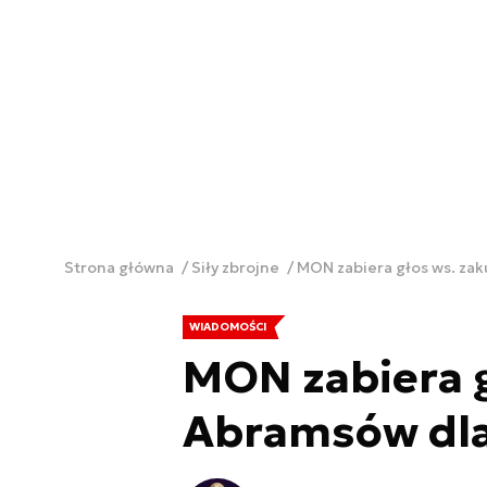
Strona główna
Siły zbrojne
MON zabiera głos ws. za
WIADOMOŚCI
MON zabiera 
Abramsów dla