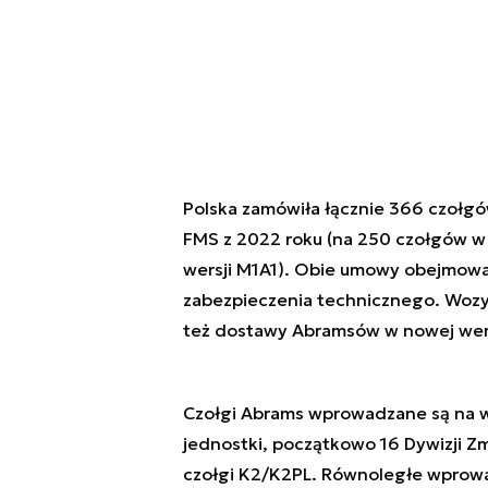
Polska zamówiła łącznie 366 czoł
FMS z 2022 roku (na 250 czołgów w 
wersji M1A1). Obie umowy obejmował
zabezpieczenia technicznego. Wozy 
też dostawy Abramsów w nowej wers
Czołgi Abrams wprowadzane są na w
jednostki, początkowo 16 Dywizji Z
czołgi K2/K2PL. Równoległe wprowa