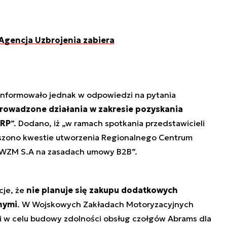
Agencja Uzbrojenia zabiera
nformowało jednak w odpowiedzi na pytania
prowadzone działania w zakresie pozyskania
 RP
”. Dodano, iż „w ramach spotkania przedstawicieli
szono kwestie utworzenia Regionalnego Centrum
 WZM S.A na zasadach umowy B2B”.
cje, że
nie planuje się zakupu dodatkowych
nymi
. W Wojskowych Zakładach Motoryzacyjnych
ki w celu budowy zdolności obsług czołgów Abrams dla