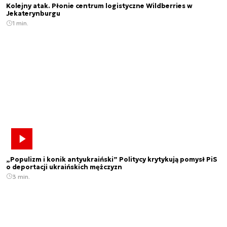
Kolejny atak. Płonie centrum logistyczne Wildberries w
Jekaterynburgu
1 min.
„Populizm i konik antyukraiński” Politycy krytykują pomysł PiS
o deportacji ukraińskich mężczyzn
3 min.