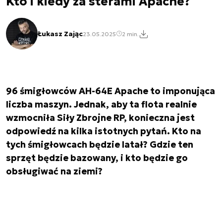
Kto i kiedy za sterami Apache?
Łukasz Zając
23.05.2025
2 min.
96 śmigłowców AH-64E Apache to imponująca
liczba maszyn. Jednak, aby ta flota realnie
wzmocniła Siły Zbrojne RP, konieczna jest
odpowiedź na kilka istotnych pytań. Kto na
tych śmigłowcach będzie latał? Gdzie ten
sprzęt będzie bazowany, i kto będzie go
obsługiwać na ziemi?