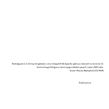
Należący do U.S. Army śmigłowiec szturmowy AH-64 Apache podczas ćwiczeń na terenie 21.
Centralnego Poligonu Lotniczego w Nadarzycach, lipiec 2023 roku.
Autor. Maciej Nędzyński/CO MON
Reklama