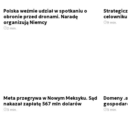
Polska weźmie udział w spotkaniu o
Strategic
obronie przed dronami. Naradę
celowniku 
organizują Niemcy
9 min.
2 min.
Meta przegrywa w Nowym Meksyku. Sąd
Domeny .ai
nakazał zapłatę 567 mln dolarów
gospodarek
3 min.
3 min.