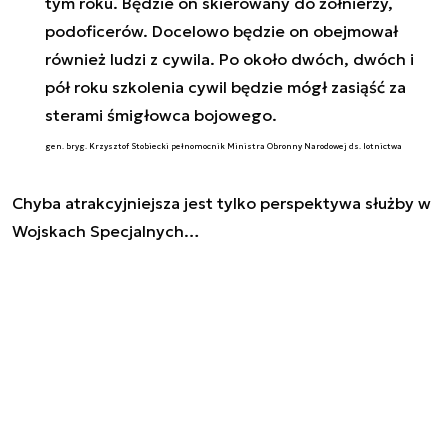
tym roku. Będzie on skierowany do żołnierzy,
podoficerów. Docelowo będzie on obejmował
również ludzi z cywila. Po około dwóch, dwóch i
pół roku szkolenia cywil będzie mógł zasiąść za
sterami śmigłowca bojowego.
gen. bryg. Krzysztof Stobiecki pełnomocnik Ministra Obronny Narodowej ds. lotnictwa
Chyba atrakcyjniejsza jest tylko perspektywa służby w
Wojskach Specjalnych…