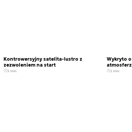
Kontrowersyjny satelita-lustro z
Wykryto o
zezwoleniem na start
atmosfer
3 min.
2 min.