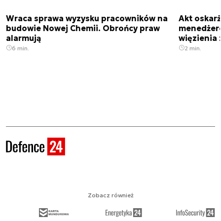
Wraca sprawa wyzysku pracowników na
Akt oskar
budowie Nowej Chemii. Obrońcy praw
menedżero
alarmują
więzienia z
6 min.
2 min.
Zobacz również