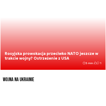
Rosyjska prowokacja przeciwko NATO jeszcze w
trakcie wojny? Ostrzeżenie z USA
3 min.
1
Wojna na Ukrainie