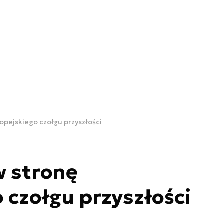
ropejskiego czołgu przyszłości
w stronę
 czołgu przyszłości