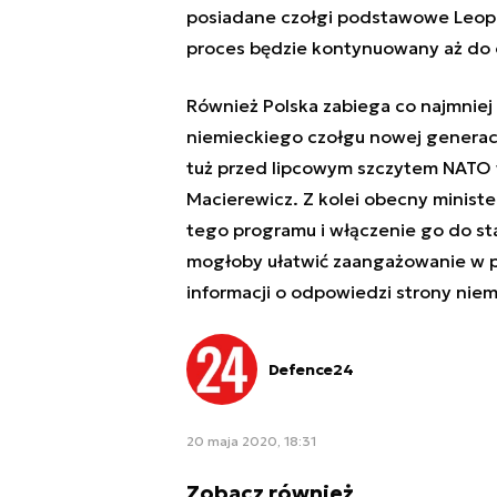
posiadane czołgi podstawowe Leopard
proces będzie kontynuowany aż do 
Również Polska zabiega co najmniej 
niemieckiego czołgu nowej generacj
tuż przed lipcowym szczytem NATO
Macierewicz
. Z kolei obecny minist
tego programu i włączenie go do st
mogłoby ułatwić zaangażowanie w pr
informacji o odpowiedzi strony niem
Defence24
20 maja 2020, 18:31
Zobacz również