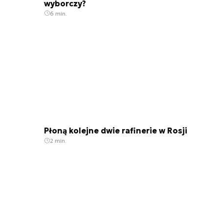
wyborczy?
6 min.
Płoną kolejne dwie rafinerie w Rosji
2 min.