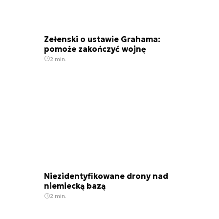
Zełenski o ustawie Grahama:
pomoże zakończyć wojnę
2 min.
Niezidentyfikowane drony nad
niemiecką bazą
2 min.