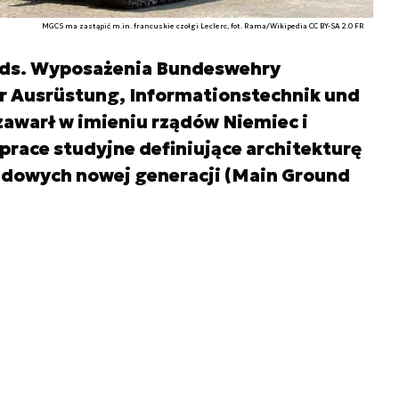
MGCS ma zastąpić m.in. francuskie czołgi Leclerc, fot. Rama/Wikipedia CC BY-SA 2.0 FR
d ds. Wyposażenia Bundeswehry
 Ausrüstung, Informationstechnik und
awarł w imieniu rządów Niemiec i
prace studyjne definiujące architekturę
dowych nowej generacji (Main Ground