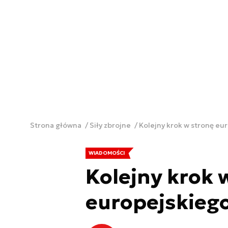
Strona główna
Siły zbrojne
Kolejny krok w stronę eu
WIADOMOŚCI
Kolejny krok 
europejskiego