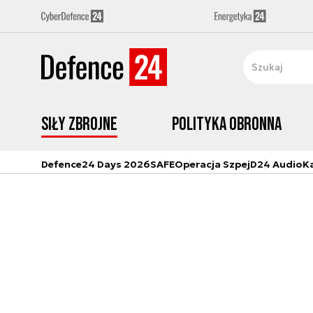
Siły zbrojne
Polityka obronna
Defence24 Days 2026
SAFE
Operacja Szpej
D24 Audio
K