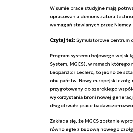
W sumie prace studyjne mają potrwa
opracowania demonstratora technolo
wymagań stawianych przez Niemcy i
Czytaj też:
Symulatorowe centrum d
Program systemu bojowego wojsk l
System, MGCS), w ramach którego 
Leopard 2 i Leclerc, to jedno ze s
obu państw. Nowy europejski czołg 
przygotowany do szerokiego współd
wykorzystania broni nowej generacj
długotrwałe prace badawczo-rozwo
Zakłada się, że MGCS zostanie wprow
równolegle z budową nowego czołgu