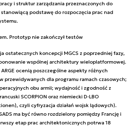
pracy i struktur zarządzania przeznaczonych do
 stanowiącą podstawę do rozpoczęcia prac nad
systemu.
em. Prototyp nie zakończył testów
ja ostatecznych koncepcji MGCS z poprzedniej fazy,
oponowanie wspólnej architektury wieloplatformowej.
y ARGE ocenią poszczególne aspekty różnych
 w przewidywanych dla programu ramach czasowych;
peracyjnych obu armii; wydajność i zgodność z
rancuski SCORPION oraz niemiecki D-LBO
ionen), czyli cyfryzacja działań wojsk lądowych).
ci SADS ma być równo rozdzielony pomiędzy Francję i
erwszy etap prac architektonicznych potrwa 18