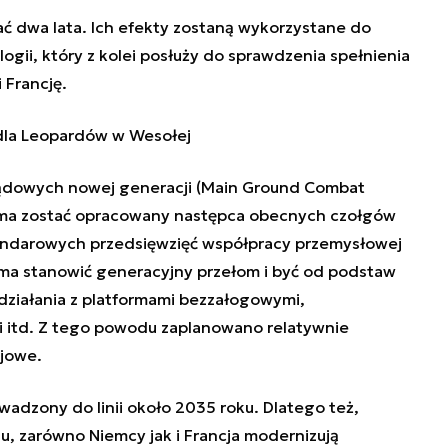
ć dwa lata. Ich efekty zostaną wykorzystane do
gii, który z kolei posłuży do sprawdzenia spełnienia
 Francję.
la Leopardów w Wesołej
ądowych nowej generacji (Main Ground Combat
ma zostać opracowany następca obecnych czołgów
ztandarowych przedsięwzięć współpracy przemysłowej
ma stanowić generacyjny przełom i być od podstaw
ziałania z platformami bezzałogowymi,
i itd. Z tego powodu zaplanowano relatywnie
jowe.
adzony do linii około 2035 roku. Dlatego też,
, zarówno Niemcy jak i Francja modernizują