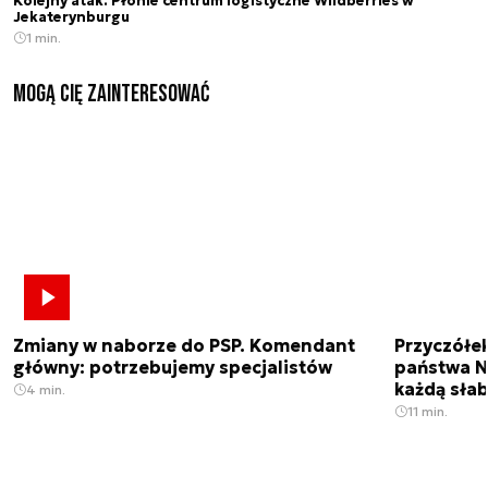
Kolejny atak. Płonie centrum logistyczne Wildberries w
Jekaterynburgu
1 min.
Mogą Cię zainteresować
Zmiany w naborze do PSP. Komendant
Przyczółe
główny: potrzebujemy specjalistów
państwa N
każdą sła
4 min.
11 min.