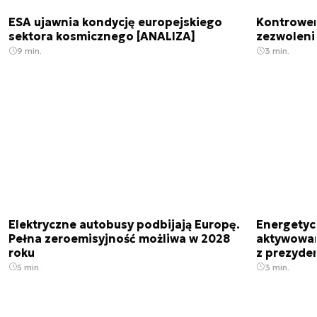
ESA ujawnia kondycję europejskiego
Kontrowers
sektora kosmicznego [ANALIZA]
zezwoleni
9 min.
3 min.
Elektryczne autobusy podbijają Europę.
Energetyc
Pełna zeroemisyjność możliwa w 2028
aktywowany
roku
z prezyde
5 min.
3 min.