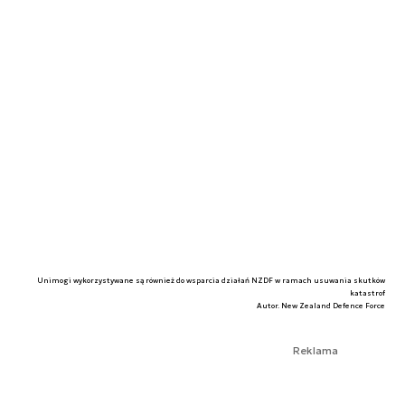
Unimogi wykorzystywane są również do wsparcia działań NZDF w ramach usuwania skutków
katastrof
Autor. New Zealand Defence Force
Reklama