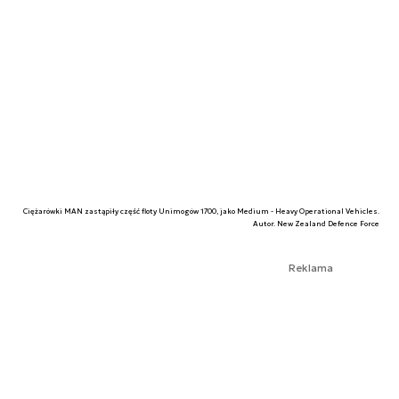
Ciężarówki MAN zastąpiły część floty Unimogów 1700, jako Medium - Heavy Operational Vehicles.
Autor. New Zealand Defence Force
Reklama