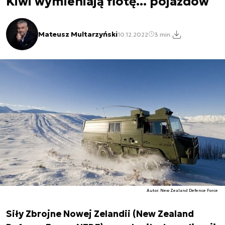
Kiwi wymieniają flotę... pojazdów
Mateusz Multarzyński
10.12.2022
3 min.
Autor. New Zealand Defence Force
Siły Zbrojne Nowej Zelandii (New Zealand