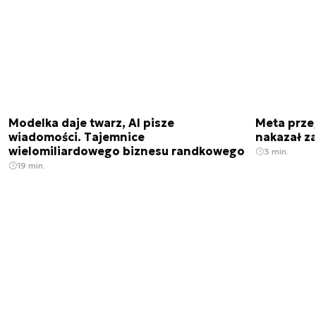
Modelka daje twarz, AI pisze
Meta prze
wiadomości. Tajemnice
nakazał z
wielomiliardowego biznesu randkowego
3 min.
19 min.