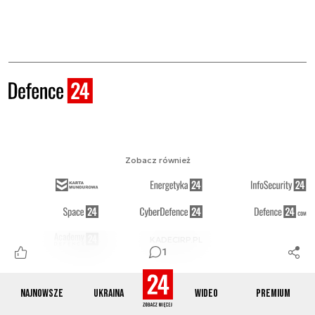
Zobacz również
KADECIRP.PL
1
Najnowsze
Ukraina
Wideo
Premium
Obserwuj nas