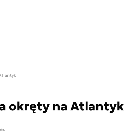
Atlantyk
 okręty na Atlantyk
in.