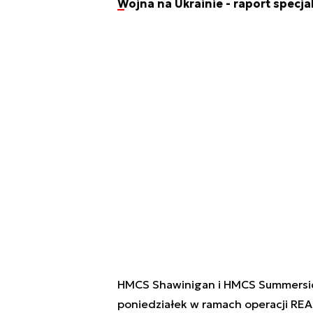
Wojna na Ukrainie - raport specja
HMCS Shawinigan i HMCS Summerside 
poniedziałek w ramach operacji R