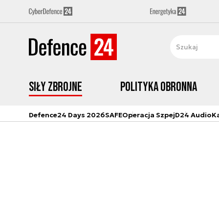
Siły zbrojne
Polityka obronna
Defence24 Days 2026
SAFE
Operacja Szpej
D24 Audio
K