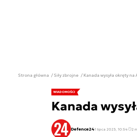
Strona główna
Siły zbrojne
Kanada wysyła okręty na 
WIADOMOŚCI
Kanada wysyła
Defence24
1 lipca 2023, 10:54
2 m