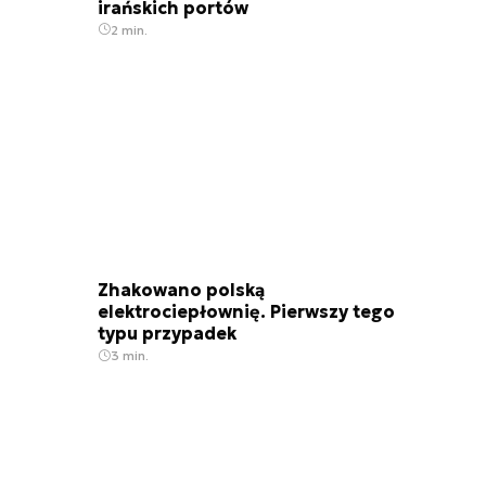
irańskich portów
2 min.
Zhakowano polską
elektrociepłownię. Pierwszy tego
typu przypadek
3 min.