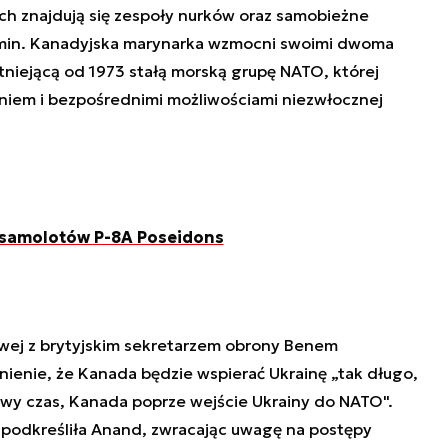
ch znajdują się zespoły nurków oraz samobieżne
in. Kanadyjska marynarka wzmocni swoimi dwoma
tniejącą od 1973 stałą morską grupę NATO, której
niem i bezpośrednimi możliwościami niezwłocznej
 samolotów P-8A Poseidons
wej z brytyjskim sekretarzem obrony Benem
enie, że Kanada będzie wspierać Ukrainę „tak długo,
ściwy czas, Kanada poprze wejście Ukrainy do NATO".
- podkreśliła Anand, zwracając uwagę na postępy