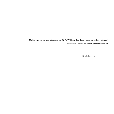
Makieta czołgu podstawowego K2PL Wilk, widać dodatkową parę kół nośnych
Autor. Fot. Rafał Surdacki/Defence24.pl.
Reklama