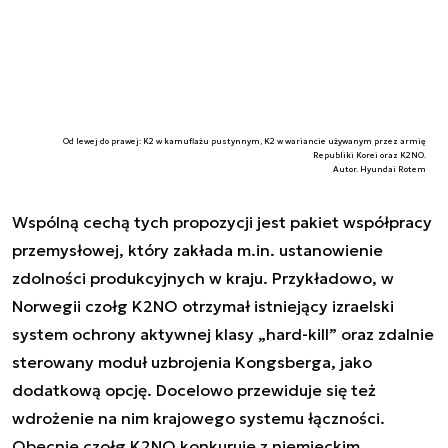
Od lewej do prawej: K2 w kamuflażu pustynnym, K2 w wariancie używanym przez armię
Republiki Korei oraz K2NO.
Autor. Hyundai Rotem
Wspólną cechą tych propozycji jest pakiet współpracy
przemysłowej, który zakłada m.in. ustanowienie
zdolności produkcyjnych w kraju. Przykładowo, w
Norwegii czołg K2NO otrzymał istniejący izraelski
system ochrony aktywnej klasy „hard-kill” oraz zdalnie
sterowany moduł uzbrojenia Kongsberga, jako
dodatkową opcję. Docelowo przewiduje się też
wdrożenie na nim krajowego systemu łączności.
Obecnie czołg K2NO konkuruje z niemieckim