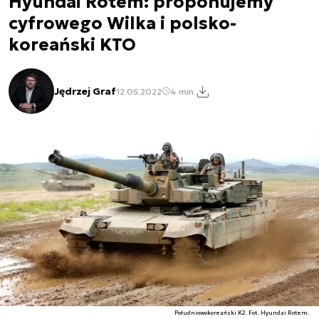
Hyundai Rotem: proponujemy
cyfrowego Wilka i polsko-
koreański KTO
Jędrzej Graf
12.05.2022
4 min.
Południowokoreański K2. Fot. Hyundai Rotem.