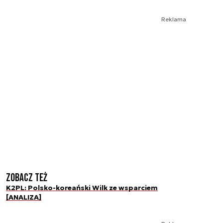
Reklama
Zobacz też
K2PL: Polsko-koreański Wilk ze wsparciem
[ANALIZA]