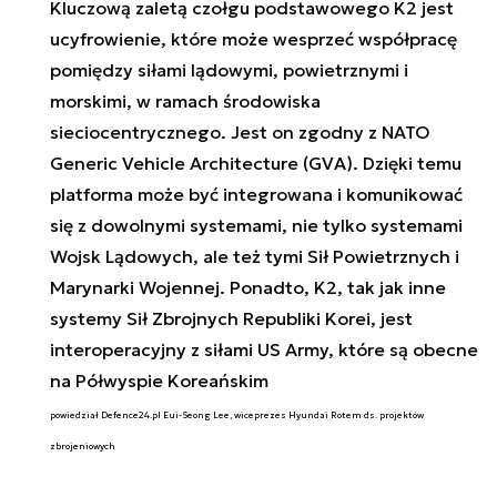
Kluczową zaletą czołgu podstawowego K2 jest
ucyfrowienie, które może wesprzeć współpracę
pomiędzy siłami lądowymi, powietrznymi i
morskimi, w ramach środowiska
sieciocentrycznego. Jest on zgodny z NATO
Generic Vehicle Architecture (GVA). Dzięki temu
platforma może być integrowana i komunikować
się z dowolnymi systemami, nie tylko systemami
Wojsk Lądowych, ale też tymi Sił Powietrznych i
Marynarki Wojennej. Ponadto, K2, tak jak inne
systemy Sił Zbrojnych Republiki Korei, jest
interoperacyjny z siłami US Army, które są obecne
na Półwyspie Koreańskim
powiedział Defence24.pl Eui-Seong Lee, wiceprezes Hyundai Rotem ds. projektów
zbrojeniowych