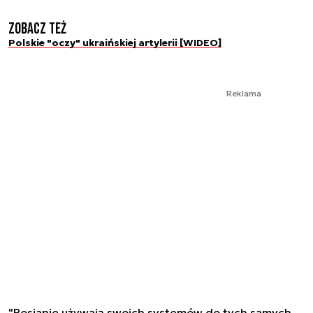
Zobacz też
Polskie "oczy" ukraińskiej artylerii [WIDEO]
Reklama
"Rosjanie używają swoich systemów do tych samych