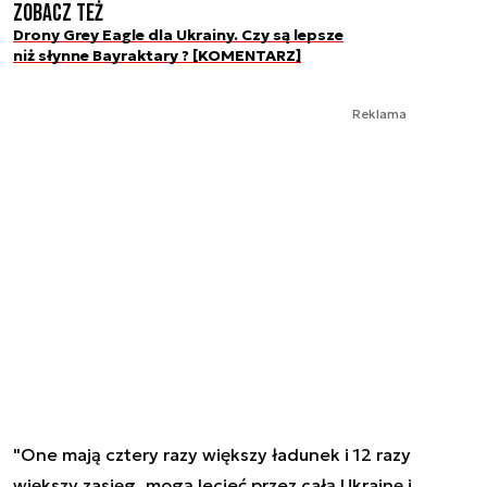
Zobacz też
Drony Grey Eagle dla Ukrainy. Czy są lepsze
niż słynne Bayraktary ? [KOMENTARZ]
Reklama
"One mają cztery razy większy ładunek i 12 razy
większy zasięg, mogą lecieć przez całą Ukrainę i