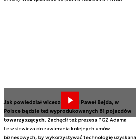
Jak powiedział wiceszef MON Paweł Bejda, w
Polsce będzie też wyprodukowanych 81 pojazdów
towarzyszących
. Zachęcił też prezesa PGZ Adama
Leszkiewicza do zawierania kolejnych umów
biznesowych, by wykorzystywać technologię uzyskaną