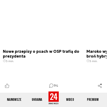
Nowe przepisy o psach w OSP trafią do
Maroko wy
prezydenta
broń hybr
3 min.
3 min.
94
Najnowsze
Ukraina
Wideo
Premium