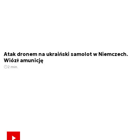
Atak dronem na ukraiński samolot w Niemczech.
Wiózł amunicję
2 min.