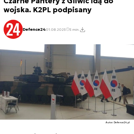
Czarne Pantery z Gliwic idą do
wojska. K2PL podpisany
Defence24
01.08.2025
5 min.
Autor. Defence24.pl