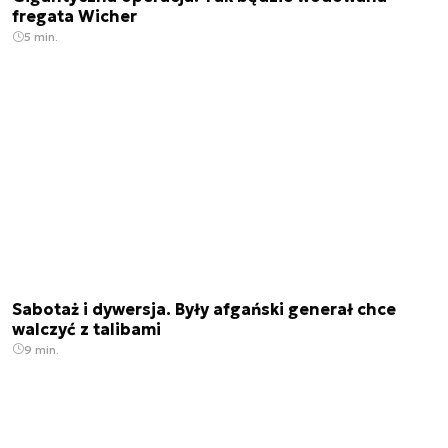
fregata Wicher
5 min.
Sabotaż i dywersja. Były afgański generał chce
walczyć z talibami
9 min.