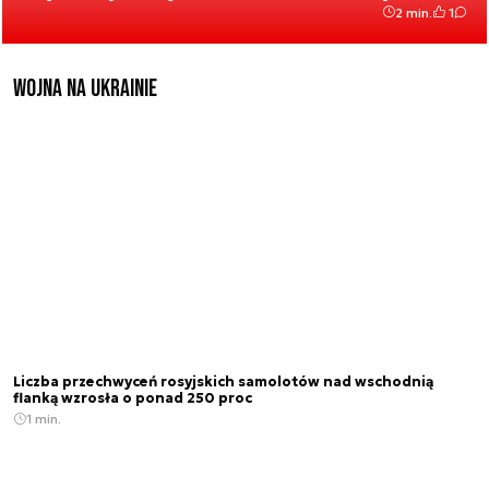
2 min.
1
Wojna na Ukrainie
Liczba przechwyceń rosyjskich samolotów nad wschodnią
flanką wzrosła o ponad 250 proc
1 min.