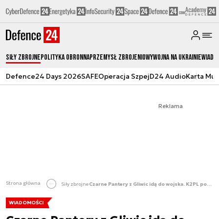
Siły zbrojne
Polityka obronna
Przemysł Zbrojeniowy
Wojna na Ukrainie
Wiado
Defence24 Days 2026
SAFE
Operacja Szpej
D24 Audio
Karta Mu
Reklama
Strona główna
Siły zbrojne
Czarne Pantery z Gliwic idą do wojska. K2PL podpisany
WIADOMOŚCI