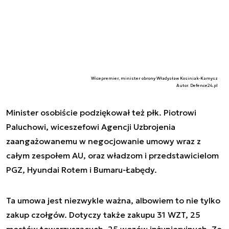
Wicepremier, minister obrony Władysław Kosiniak-Kamysz
Autor. Defence24.pl
Minister osobiście podziękował też płk. Piotrowi
Paluchowi, wiceszefowi Agencji Uzbrojenia
zaangażowanemu w negocjowanie umowy wraz z
całym zespołem AU, oraz władzom i przedstawicielom
PGZ, Hyundai Rotem i Bumaru-Łabędy.
Ta umowa jest niezwykle ważna, albowiem to nie tylko
zakup czołgów. Dotyczy także zakupu 31 WZT, 25