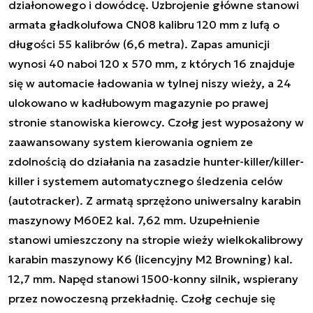
działonowego i dowódcę. Uzbrojenie główne stanowi
armata gładkolufowa CN08 kalibru 120 mm z lufą o
długości 55 kalibrów (6,6 metra). Zapas amunicji
wynosi 40 naboi 120 x 570 mm, z których 16 znajduje
się w automacie ładowania w tylnej niszy wieży, a 24
ulokowano w kadłubowym magazynie po prawej
stronie stanowiska kierowcy. Czołg jest wyposażony w
zaawansowany system kierowania ogniem ze
zdolnością do działania na zasadzie hunter-killer/killer-
killer i systemem automatycznego śledzenia celów
(autotracker). Z armatą sprzężono uniwersalny karabin
maszynowy M60E2 kal. 7,62 mm. Uzupełnienie
stanowi umieszczony na stropie wieży wielkokalibrowy
karabin maszynowy K6 (licencyjny M2 Browning) kal.
12,7 mm. Napęd stanowi 1500-konny silnik, wspierany
przez nowoczesną przekładnię. Czołg cechuje się