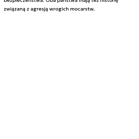
bezpieczeństwa. Oba państwa mają też historię
związaną z agresją wrogich mocarstw.