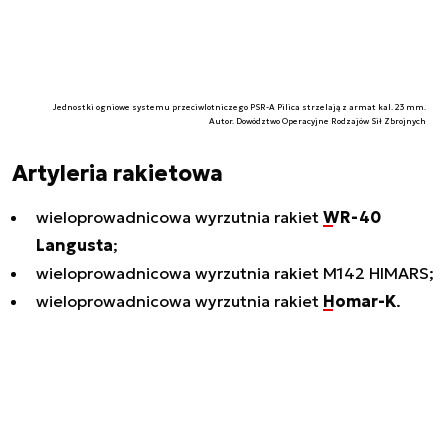
Jednostki ogniowe systemu przeciwlotniczego PSR-A Pilica strzelają z armat kal. 23 mm.
Autor. Dowództwo Operacyjne Rodzajów Sił Zbrojnych
Artyleria rakietowa
wieloprowadnicowa wyrzutnia rakiet
WR-40
Langusta
;
wieloprowadnicowa wyrzutnia rakiet M142 HIMARS;
wieloprowadnicowa wyrzutnia rakiet
Homar-K
.