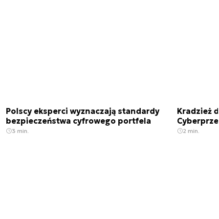
Polscy eksperci wyznaczają standardy
Kradzież 
bezpieczeństwa cyfrowego portfela
Cyberprze
3 min.
2 min.