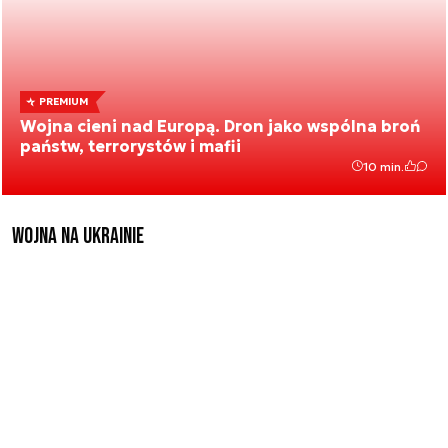
PREMIUM
Wojna cieni nad Europą. Dron jako wspólna broń
państw, terrorystów i mafii
10 min.
Wojna na Ukrainie