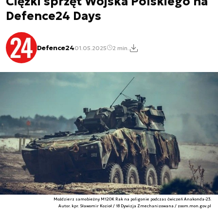
Ciężki sprzęt Wojska Polskiego na
Defence24 Days
Defence24
01.05.2025
2 min.
Moździerz samobieżny M120K Rak na poligonie podczas ćwiczeń Anakonda-23.
Autor. kpr. Sławomir Kozioł / 18 Dywizja Zmechanizowana / zoom.mon.gov.pl