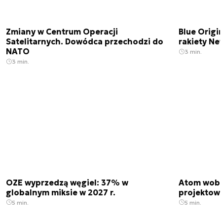
Zmiany w Centrum Operacji
Blue Origi
Satelitarnych. Dowódca przechodzi do
rakiety N
NATO
3 min.
3 min.
OZE wyprzedzą węgiel: 37% w
Atom wobe
globalnym miksie w 2027 r.
projektow
5 min.
5 min.