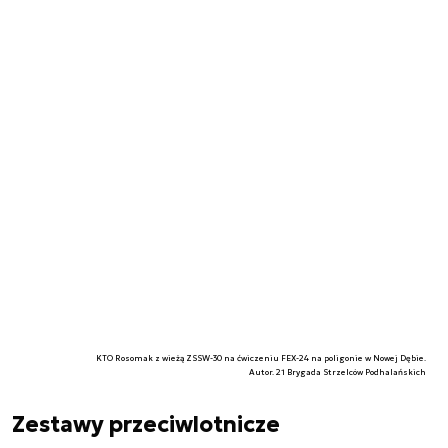
KTO Rosomak z wieżą ZSSW-30 na ćwiczeniu FEX-24 na poligonie w Nowej Dębie.
Autor. 21 Brygada Strzelców Podhalańskich
Zestawy przeciwlotnicze