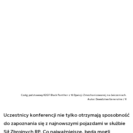
Czołg podstawowy K2GF Black Panther z 16 Dywizji Zmechanizowanej na ćwiczeniach.
Autor. Dowództwo Generalne / X
Uczestnicy konferencji nie tylko otrzymają sposobność
do zapoznania się z najnowszymi pojazdami w służbie
Sił Zbrojnych RP. Co najważniejsze, będą mogli