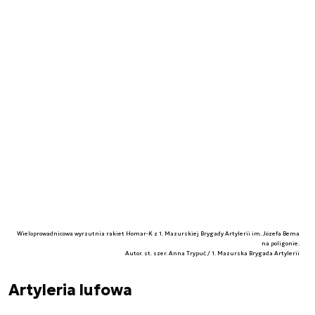
Wieloprowadnicowa wyrzutnia rakiet Homar-K z 1. Mazurskiej Brygady Artylerii im. Józefa Bema
na poligonie.
Autor. st. szer. Anna Trypuć / 1. Mazurska Brygada Artylerii
Artyleria lufowa