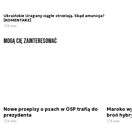
Ukraińskie Uragany ciągle strzelają. Skąd amunicja?
[KOMENTARZ]
3 min.
Mogą Cię zainteresować
Nowe przepisy o psach w OSP trafią do
Maroko wy
prezydenta
broń hybr
3 min.
3 min.