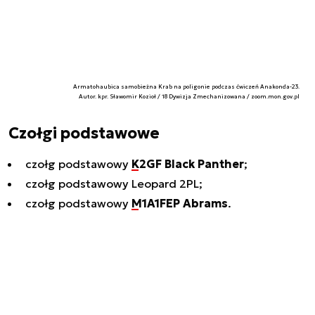
Armatohaubica samobieżna Krab na poligonie podczas ćwiczeń Anakonda-23.
Autor. kpr. Sławomir Kozioł / 18 Dywizja Zmechanizowana / zoom.mon.gov.pl
Czołgi podstawowe
czołg podstawowy
K2GF Black Panther
;
czołg podstawowy Leopard 2PL;
czołg podstawowy
M1A1FEP Abrams
.