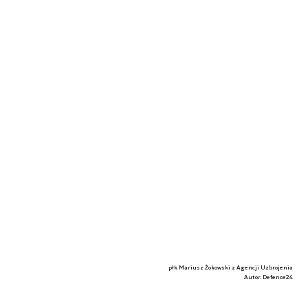
płk Mariusz Żokowski z Agencji Uzbrojenia
Autor. Defence24