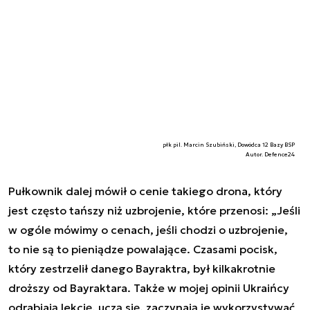
płk pil. Marcin Szubiński, Dowódca 12 Bazy BSP
Autor. Defence24
Pułkownik dalej mówił o cenie takiego drona, który
jest często tańszy niż uzbrojenie, które przenosi: „Jeśli
w ogóle mówimy o cenach, jeśli chodzi o uzbrojenie,
to nie są to pieniądze powalające. Czasami pocisk,
który zestrzelił danego Bayraktra, był kilkakrotnie
droższy od Bayraktara. Także w mojej opinii Ukraińcy
odrabiają lekcję, uczą się, zaczynają je wykorzystywać