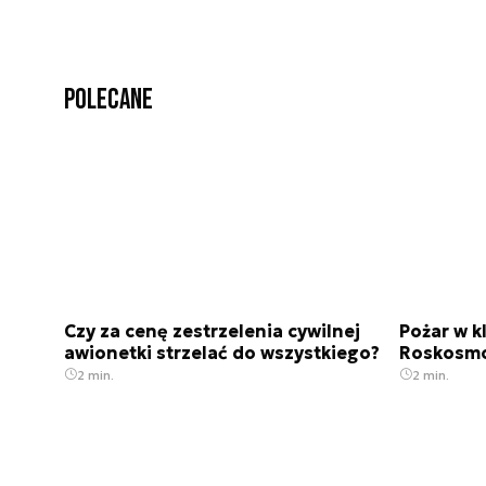
Polecane
Czy za cenę zestrzelenia cywilnej
Pożar w 
awionetki strzelać do wszystkiego?
Roskosm
2 min.
2 min.