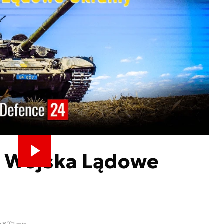
: Wojska Lądowe
:48
1 min.