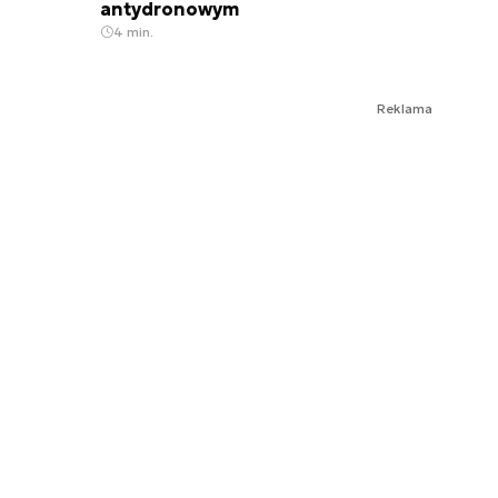
antydronowym
4 min.
Reklama