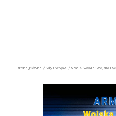
Strona główna
Siły zbrojne
Armie Świata: Wojska Lą