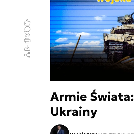
29
Armie Świata
Ukrainy
Maciej Szopa
10 grudnia 2021, 20