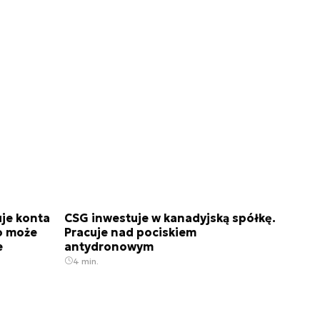
je konta
CSG inwestuje w kanadyjską spółkę.
o może
Pracuje nad pociskiem
e
antydronowym
4 min.