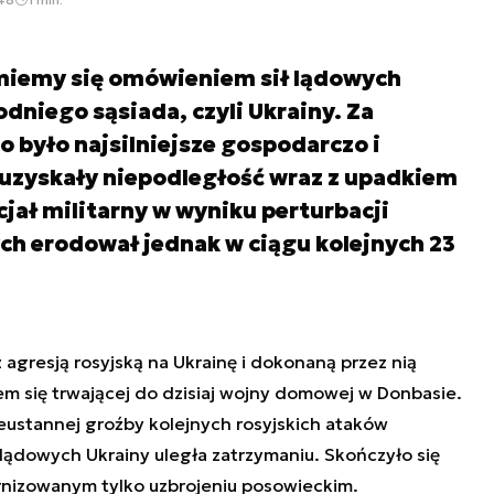
miemy się omówieniem sił lądowych
niego sąsiada, czyli Ukrainy. Za
o było najsilniejsze gospodarczo i
e uzyskały niepodległość wraz z upadkiem
ał militarny w wyniku perturbacji
ch erodował jednak w ciągu kolejnych 23
 agresją rosyjską na Ukrainę i dokonaną przez nią
em się trwającej do dzisiaj wojny domowej w Donbasie.
eustannej groźby kolejnych rosyjskich ataków
 lądowych Ukrainy uległa zatrzymaniu. Skończyło się
rnizowanym tylko uzbrojeniu posowieckim.