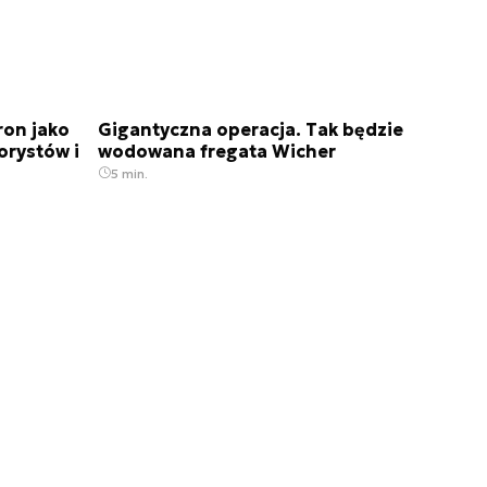
ron jako
Gigantyczna operacja. Tak będzie
orystów i
wodowana fregata Wicher
5 min.