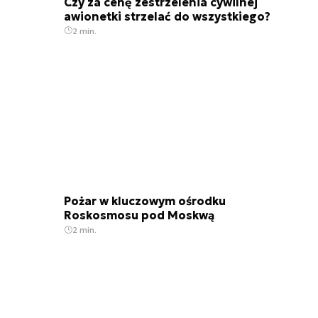
Czy za cenę zestrzelenia cywilnej
awionetki strzelać do wszystkiego?
2 min.
Pożar w kluczowym ośrodku
Roskosmosu pod Moskwą
2 min.