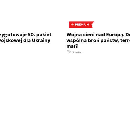
PREMIUM
zygotowuje 50. pakiet
Wojna cieni nad Europą. D
ojskowej dla Ukrainy
wspólna broń państw, terr
mafii
10 min.