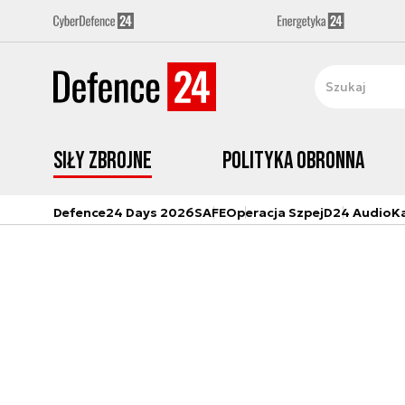
Siły zbrojne
Polityka obronna
Defence24 Days 2026
SAFE
Operacja Szpej
D24 Audio
K