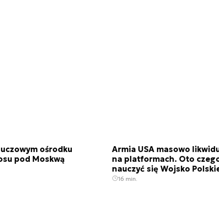
kluczowym ośrodku
Armia USA masowo likwidu
osu pod Moskwą
na platformach. Oto czeg
nauczyć się Wojsko Polski
16 min.