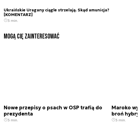
Ukraińskie Uragany ciągle strzelają. Skąd amunicja?
[KOMENTARZ]
3 min.
Mogą Cię zainteresować
Nowe przepisy o psach w OSP trafią do
Maroko wy
prezydenta
broń hybr
3 min.
3 min.