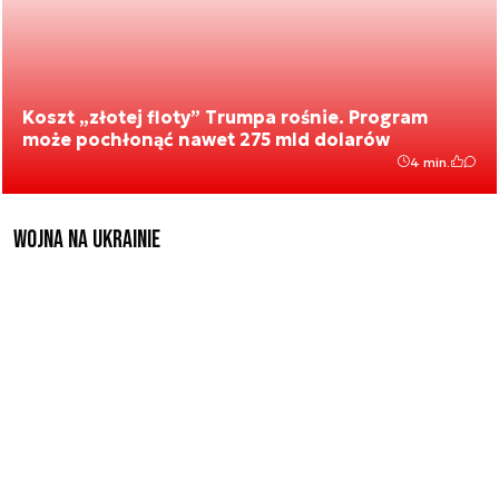
Koszt „złotej floty” Trumpa rośnie. Program
może pochłonąć nawet 275 mld dolarów
4 min.
Wojna na Ukrainie