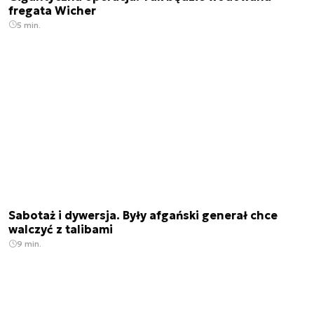
fregata Wicher
5 min.
Sabotaż i dywersja. Były afgański generał chce
walczyć z talibami
9 min.