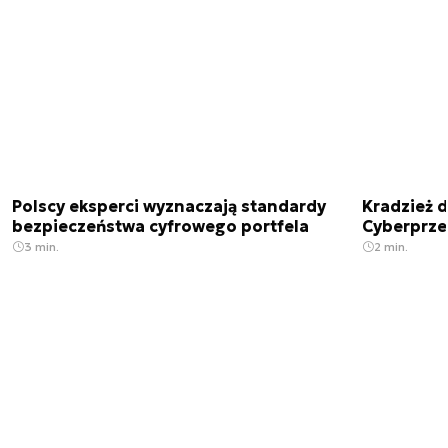
Polscy eksperci wyznaczają standardy
Kradzież 
bezpieczeństwa cyfrowego portfela
Cyberprze
3 min.
2 min.