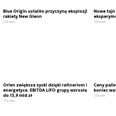
Blue Origin ustaliło przyczynę eksplozji
Nowe tajne
rakiety New Glenn
eksperyme
3 min.
3 min.
Orlen zwiększa zyski dzięki rafineriom i
Ceny paliw
energetyce. EBITDA LIFO grupy wzrosła
koniec wak
do 13,9 mld zł
3 min.
4 min.