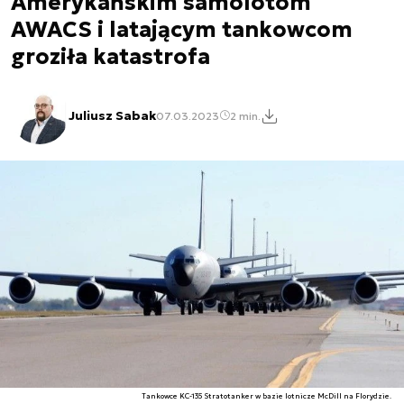
Amerykańskim samolotom
AWACS i latającym tankowcom
groziła katastrofa
Juliusz Sabak
07.03.2023
2 min.
Tankowce KC-135 Stratotanker w bazie lotnicze McDill na Florydzie.