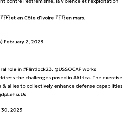
tent contre l'extrémisme, la violence et l'exploitation
🇭 et en Côte d'Ivoire 🇨🇮 en mars.
s)
February 2, 2023
ral role in
#Flintlock23
.
@USSOCAF
works
 address the challenges posed in
#Africa
. The exercise
 & allies to collectively enhance defense capabilities
/jdpLehsuUs
 30, 2023