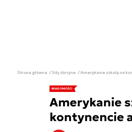
Strona główna
Siły zbrojne
Amerykanie szkolą na ko
WIADOMOŚCI
Amerykanie s
kontynencie 