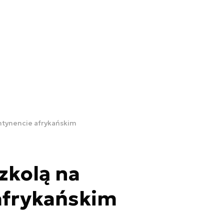
ntynencie afrykańskim
zkolą na
afrykańskim