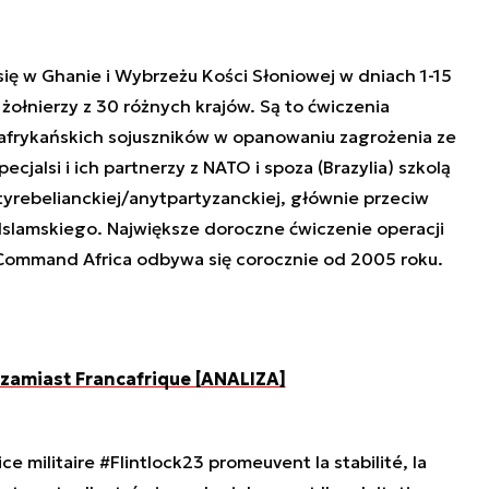
ię w Ghanie i Wybrzeżu Kości Słoniowej w dniach 1-15
żołnierzy z 30 różnych krajów. Są to ćwiczenia
 afrykańskich sojuszników w opanowaniu zagrożenia ze
jalsi i ich partnerzy z NATO i spoza (Brazylia) szkolą
tyrebelianckiej/anytpartyzanckiej, głównie przeciw
Islamskiego. Największe doroczne ćwiczenie operacji
 Command Africa odbywa się corocznie od 2005 roku.
zamiast Francafrique [ANALIZA]
ice militaire
#Flintlock23
promeuvent la stabilité, la