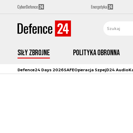
Siły zbrojne
Polityka obronna
Defence24 Days 2026
SAFE
Operacja Szpej
D24 Audio
K