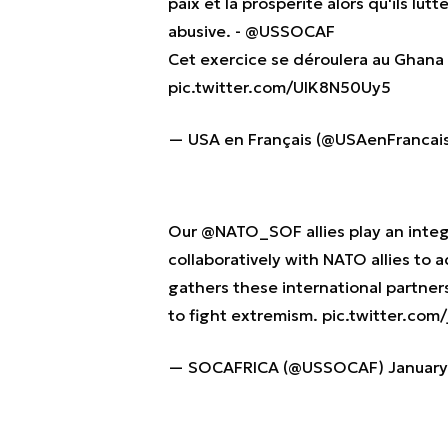
paix et la prospérité alors qu'ils lut
abusive. -
@USSOCAF
Cet exercice se déroulera au Ghana 
pic.twitter.com/UlK8N50Uy5
— USA en Français (@USAenFrancai
Our
@NATO_SOF
allies play an integ
collaboratively with NATO allies to
gathers these international partners
to fight extremism.
pic.twitter.com
— SOCAFRICA (@USSOCAF)
January