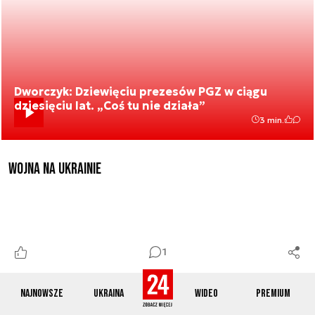
Dworczyk: Dziewięciu prezesów PGZ w ciągu
dziesięciu lat. „Coś tu nie działa”
3 min.
Wojna na Ukrainie
1
Najnowsze
Ukraina
Wideo
Premium