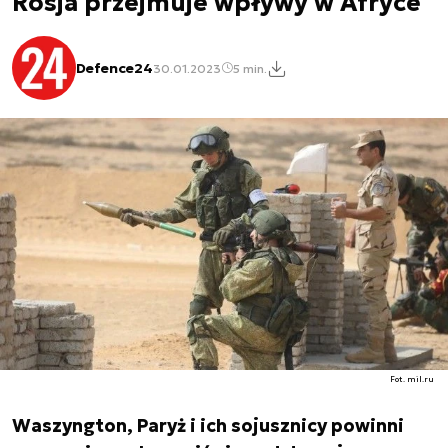
Rosja przejmuje wpływy w Afryce
Defence24
30.01.2023
5 min.
Fot. mil.ru
Waszyngton, Paryż i ich sojusznicy powinni