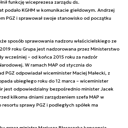
łnił funkcję wiceprezesa zarządu ds.
mat podało KGHM w komunikacie giełdowym. Andrzej
sem PGZ i sprawował swoje stanowisko od początku
akże sposób sprawowania nadzoru właścicielskiego ze
2019 roku Grupa jest nadzorowana przez Ministerstwo
 wcześniej – od końca 2015 roku za nadzór
Narodowej. W ramach MAP od stycznia do
ad PGZ odpowiadał wiceminister Maciej Małecki, z
stopada ubiegłego roku do 12 marca – wiceminister
r jest odpowiedzialny bezpośrednio minister Jacek
przed kilkoma dniami zarządzeniem szefa MAP w
 resortu sprawy PGZ i podległych spółek ma
u przez ministra Mariusza Błaszczaka koncepcja