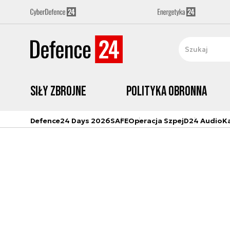
Siły zbrojne
Polityka obronna
Defence24 Days 2026
SAFE
Operacja Szpej
D24 Audio
K