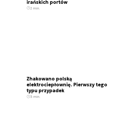
irańskich portów
2 min.
Zhakowano polską
elektrociepłownię. Pierwszy tego
typu przypadek
3 min.