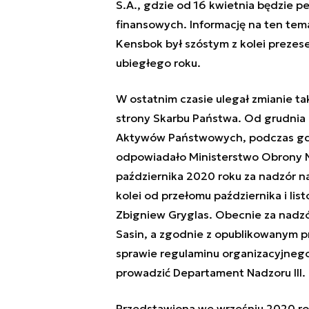
S.A., gdzie od 16 kwietnia będzie pe
finansowych. Informację na ten te
Kensbok był szóstym z kolei preze
ubiegłego roku.
W ostatnim czasie ulegał zmianie t
strony Skarbu Państwa. Od grudnia 
Aktywów Państwowych, podczas gdy
odpowiadało Ministerstwo Obrony 
października 2020 roku za nadzór n
kolei od przełomu października i li
Zbigniew Gryglas. Obecnie za nadzó
Sasin, a zgodnie z opublikowanym 
sprawie regulaminu organizacyjnego
prowadzić Departament Nadzoru III.
Przedstawiona we wrześniu 2020 rok