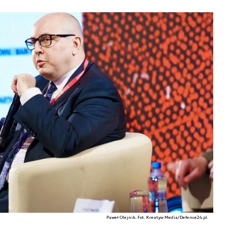
Paweł Olejnik. Fot. Kreatyw Media/Defence24.pl.