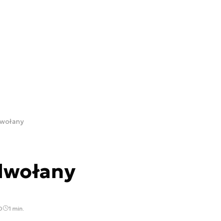
dwołany
dwołany
0
1 min.