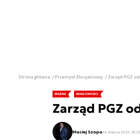
Strona główna
Przemysł Zbrojeniowy
Zarząd PGZ o
WAŻNE
WIADOMOŚCI
Zarząd PGZ o
Maciej Szopa
24 marca 2021, 16:3