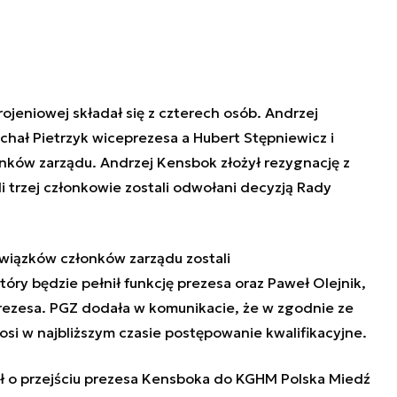
rojeniowej składał się z czterech osób. Andrzej
ichał Pietrzyk wiceprezesa a Hubert Stępniewicz i
łonków zarządu. Andrzej Kensbok złożył rezygnację z
 trzej członkowie zostali odwołani decyzją Rady
wiązków członków zarządu zostali
ry będzie pełnił funkcję prezesa oraz Paweł Olejnik,
prezesa. PGZ dodała w komunikacie, że w zgodnie ze
si w najbliższym czasie postępowanie kwalifikacyjne.
 o przejściu prezesa Kensboka do KGHM Polska Miedź