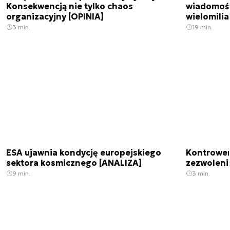
Konsekwencją nie tylko chaos
wiadomośc
organizacyjny [OPINIA]
wielomili
3 min.
19 min.
ESA ujawnia kondycję europejskiego
Kontrowers
sektora kosmicznego [ANALIZA]
zezwoleni
9 min.
3 min.