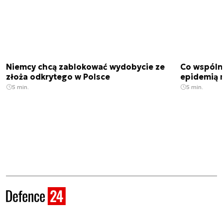
Niemcy chcą zablokować wydobycie ze
Co wspóln
złoża odkrytego w Polsce
epidemią m
5 min.
5 min.