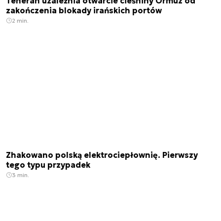
Teheran uzależnia otwarcie cieśniny Ormuz od
zakończenia blokady irańskich portów
2 min.
Zhakowano polską elektrociepłownię. Pierwszy
tego typu przypadek
3 min.