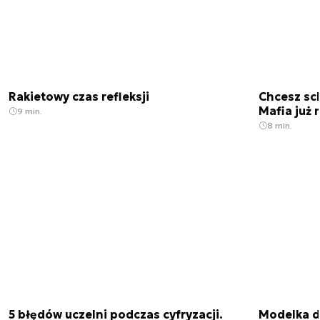
Rakietowy czas refleksji
Chcesz sc
Mafia już 
9 min.
8 min.
5 błędów uczelni podczas cyfryzacji.
Modelka da