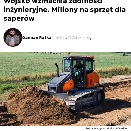
Wojsko wzmacnia zdolności
inżynieryjne. Miliony na sprzęt dla
saperów
Damian Ratka
24.05.2026
3 min.
Jedna ze spycharek firmy Develon