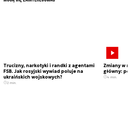
Trucizny, narkotyki i randki z agentami
Zmiany w 
FSB. Jak rosyjski wywiad poluje na
główny: p
ukraińskich wojskowych?
4 min.
2 min.