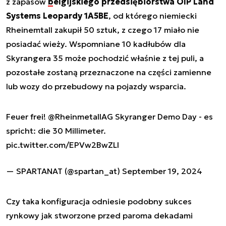
z zapasów
belgijskiego przedsiębiorstwa OIP Land
Systems Leopardy 1A5BE
, od którego niemiecki
Rheinemtall zakupił 50 sztuk, z czego 17 miało nie
posiadać wieży. Wspomniane 10 kadłubów dla
Skyrangera 35 może pochodzić właśnie z tej puli, a
pozostałe zostaną przeznaczone na części zamienne
lub wozy do przebudowy na pojazdy wsparcia.
Feuer frei!
@RheinmetallAG
Skyranger Demo Day - es
spricht: die 30 Millimeter.
pic.twitter.com/EPVw2BwZLI
— SPARTANAT (@spartan_at)
September 19, 2024
Czy taka konfiguracja odniesie podobny sukces
rynkowy jak stworzone przed paroma dekadami