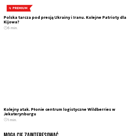
PREMIUM
Polska tarcza pod presją Ukrainy i Iranu. Kolejne Patrioty dla
Kijowa?
6 min.
Kolejny atak. Płonie centrum logistyczne Wildberries w
Jekaterynburgu
1 min.
Mogą Cię zainteresować