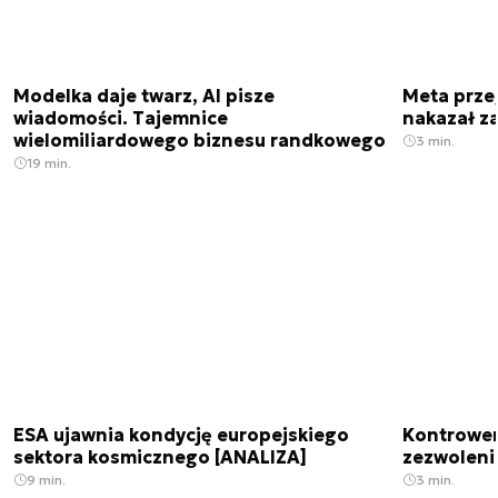
Modelka daje twarz, AI pisze
Meta prze
wiadomości. Tajemnice
nakazał z
wielomiliardowego biznesu randkowego
3 min.
19 min.
ESA ujawnia kondycję europejskiego
Kontrowers
sektora kosmicznego [ANALIZA]
zezwoleni
9 min.
3 min.