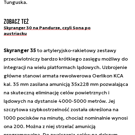
Tunguska.
Zobacz też
Skyranger 30 na Pandurze, czyli Sona po
austriacku
Skyranger 35
to artyleryjsko-rakietowy zestawy
przeciwlotniczy bardzo krótkiego zasięgu możliwy do
integracji na wielu platformach lądowych. Uzbrojenie
główne stanowi armata rewolwerowa Oerlikon KCA
kal. 35 mm zasilana amunicją 35x228 mm pozwalająca
na skuteczną eliminację celów powietrznych i
lądowych na dystansie 4000-5000 metrów. Jej
szczytowa szybkostrzelność została określona na
1000 pocisków na minutę, chociaż nominalnie wynosi
ona 200. Można z niej strzelać amunicją
programowalną. Do zwalczania celów na dalszym