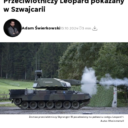
Przeciwlotniczy Leopard pokazany
w Szwajcarii
Adam Świerkowski
13.10.2024
3 min.
Zestaw przeciwlotniczy Skyranger 35 posadowiony na podwoziu czołgu Leopard 1.
Autor. Rheinmetall