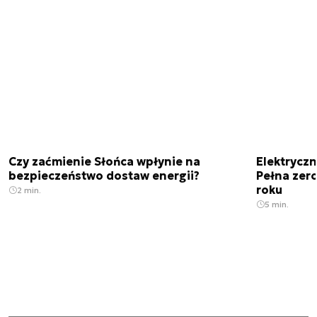
Czy zaćmienie Słońca wpłynie na
Elektrycz
bezpieczeństwo dostaw energii?
Pełna zer
roku
2 min.
5 min.