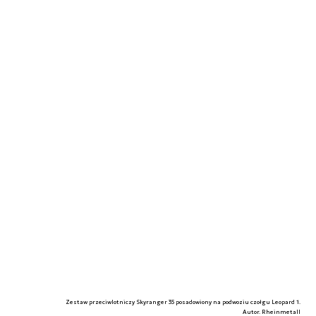
Zestaw przeciwlotniczy Skyranger 35 posadowiony na podwoziu czołgu Leopard 1.
Autor. Rheinmetall