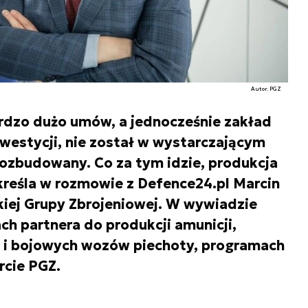
Autor. PGZ
ardzo dużo umów, a jednocześnie zakład
nwestycji, nie został w wystarczającym
ozbudowany. Co za tym idzie, produkcja
kreśla w rozmowie z Defence24.pl Marcin
kiej Grupy Zbrojeniowej. W wywiadzie
h partnera do produkcji amunicji,
w i bojowych wozów piechoty, programach
cie PGZ.