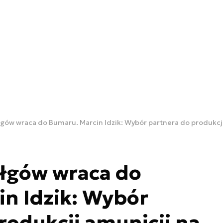
gów wraca do Bumaru. Marcin Idzik: Wybór partnera do produkcji
ołgów wraca do
n Idzik: Wybór
rodukcji amunicji na