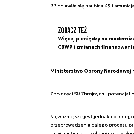
RP pojawiła się haubica K9 i amunic
Zobacz też
Więcej pieniędzy na modernizac
CBWP i zmianach finansowani
Ministerstwo Obrony Narodowej mó
Zdolności Sił Zbrojnych i potencjał 
Najważniejsze jest jednak co inneg
przeprowadzenia całego procesu pr
tutaj nie tylko o zapłonnikach, spło