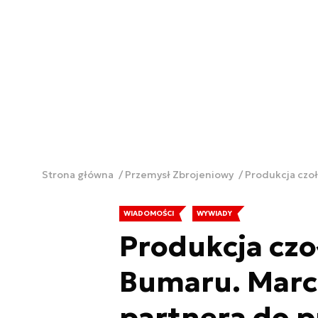
Strona główna
Przemysł Zbrojeniowy
Produkcja czoł
WIADOMOŚCI
WYWIADY
Produkcja cz
Bumaru. Marci
partnera do p