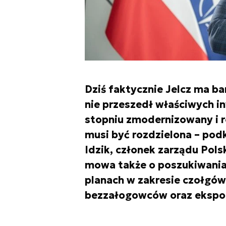
Dziś faktycznie Jelcz ma b
nie przeszedł właściwych i
stopniu zmodernizowany i r
musi być rozdzielona – pod
Idzik, członek zarządu Pols
mowa także o poszukiwaniac
planach w zakresie czołgó
bezzałogowców oraz ekspor