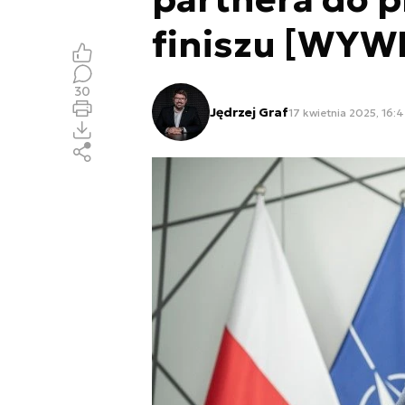
finiszu [WYW
30
Jędrzej Graf
17 kwietnia 2025, 16: