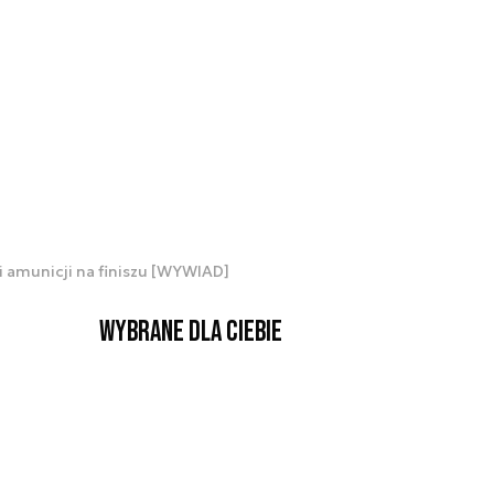
 amunicji na finiszu [WYWIAD]
Wybrane dla Ciebie