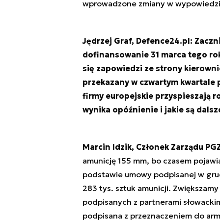
wprowadzone zmiany w wypowiedzi c
Jędrzej Graf, Defence24.pl: Zaczn
dofinansowanie 31 marca tego rok
się zapowiedzi ze strony kierown
przekazany w czwartym kwartale pr
firmy europejskie przyspieszają 
wynika opóźnienie i jakie są dalsz
Marcin Idzik, Członek Zarządu PGZ
amunicję 155 mm, bo czasem pojawiają
podstawie umowy podpisanej w grud
283 tys. sztuk amunicji. Zwiększamy
podpisanych z partnerami słowackimi
podpisana z przeznaczeniem do arm