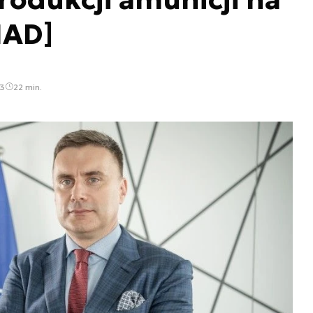
IAD]
43
22 min.