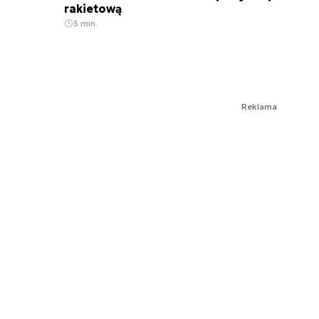
rakietową
3 min.
Reklama