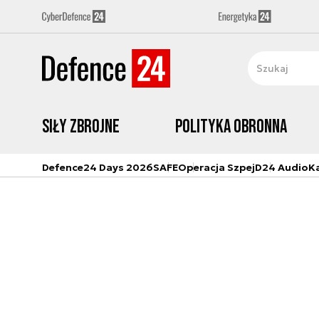
Siły zbrojne
Polityka obronna
Defence24 Days 2026
SAFE
Operacja Szpej
D24 Audio
K