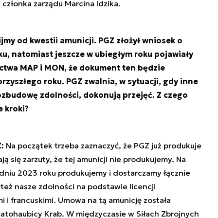
złonka zarządu Marcina Idzika.
ijmy od kwestii amunicji. PGZ złożył wniosek o
u, natomiast jeszcze w ubiegłym roku pojawiały
ictwa MAP i MON, że dokument ten będzie
zyszłego roku. PGZ zwalnia, w sytuacji, gdy inne
rozbudowę zdolności, dokonują przejęć. Z czego
e kroki?
:
Na początek trzeba zaznaczyć, że PGZ już produkuje
 się zarzuty, że tej amunicji nie produkujemy. Na
niu 2023 roku produkujemy i dostarczamy łącznie
 też nasze zdolności na podstawie licencji
 i francuskimi. Umowa na tą amunicję została
atohaubicy Krab. W międzyczasie w Siłach Zbrojnych