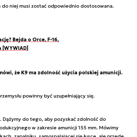
ja do niej musi zostać odpowiednio dostosowana.
ję? Bejda o Orce, F-16,
a [WYWIAD]
wi, że K9 ma zdolność użycia polskiej amunicji.
przemysłu powinny być uzupełniający się.
o. Dążymy do tego, aby pozyskać zdolność do
odukcyjnego w zakresie amunicji 155 mm. Mówimy
nkach, zapalniku, samospalającej się łusce, ale przede