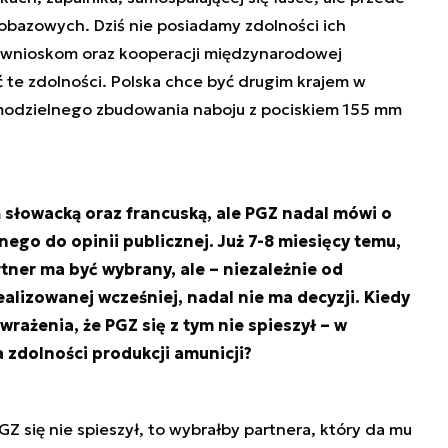
obazowych. Dziś nie posiadamy zdolności ich
m wnioskom oraz kooperacji międzynarodowej
ć te zdolności. Polska chce być drugim krajem w
amodzielnego zbudowania naboju z pociskiem 155 mm
 słowacką oraz francuską, ale PGZ nadal mówi o
ego do opinii publicznej. Już 7-8 miesięcy temu,
tner ma być wybrany, ale – niezależnie od
ealizowanej wcześniej, nadal nie ma decyzji. Kiedy
rażenia, że PGZ się z tym nie spieszył – w
a zdolności produkcji amunicji?
Z się nie spieszył, to wybrałby partnera, który da mu