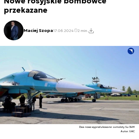
Nowe rosyjskie bombowce
przekazane
Maciej Szopa
17.06.2024
2 min.
Dwa nowo wyprodukowane samoloty Su-34M
Autor. UAC