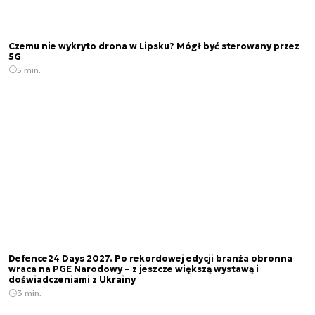
Czemu nie wykryto drona w Lipsku? Mógł być sterowany przez
5G
5 min.
Defence24 Days 2027. Po rekordowej edycji branża obronna
wraca na PGE Narodowy – z jeszcze większą wystawą i
doświadczeniami z Ukrainy
3 min.