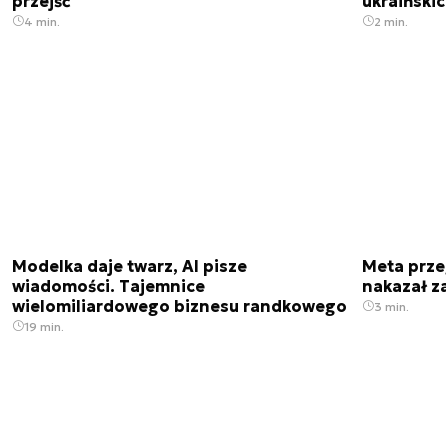
przejść
ukraiński
4 min.
2 min.
Modelka daje twarz, AI pisze
Meta prze
wiadomości. Tajemnice
nakazał z
wielomiliardowego biznesu randkowego
3 min.
19 min.