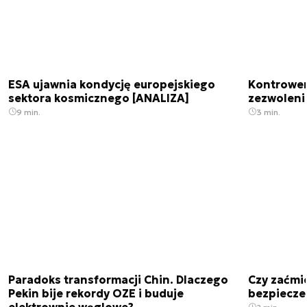
ESA ujawnia kondycję europejskiego
Kontrowers
sektora kosmicznego [ANALIZA]
zezwoleni
9 min.
3 min.
Paradoks transformacji Chin. Dlaczego
Czy zaćmi
Pekin bije rekordy OZE i buduje
bezpiecze
elektrownie węglowe?