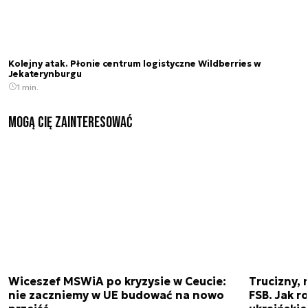
Kolejny atak. Płonie centrum logistyczne Wildberries w
Jekaterynburgu
1 min.
Mogą Cię zainteresować
Wiceszef MSWiA po kryzysie w Ceucie:
Trucizny, 
nie zaczniemy w UE budować na nowo
FSB. Jak r