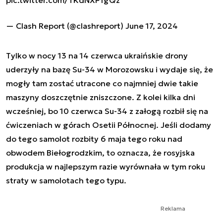
pic.twitter.com/TKdNXP1gQz
— Clash Report (@clashreport)
June 17, 2024
Tylko w nocy 13 na 14 czerwca ukraińskie drony
uderzyły na bazę Su-34 w Morozowsku i wydaje się, że
mogły tam zostać utracone co najmniej dwie takie
maszyny doszczętnie zniszczone. Z kolei kilka dni
wcześniej, bo 10 czerwca Su-34 z załogą rozbił się na
ćwiczeniach w górach Osetii Północnej. Jeśli dodamy
do tego samolot rozbity 6 maja tego roku nad
obwodem Biełogrodzkim, to oznacza, że rosyjska
produkcja w najlepszym razie wyrównała w tym roku
straty w samolotach tego typu.
Reklama