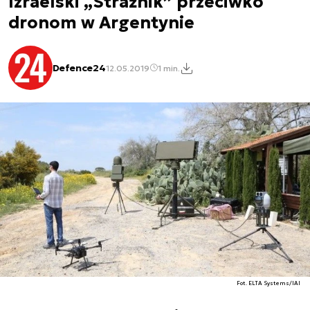
Izraelski „Strażnik” przeciwko
dronom w Argentynie
Defence24
12.05.2019
1 min.
Fot. ELTA Systems/IAI