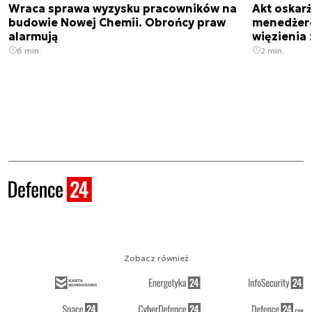
Wraca sprawa wyzysku pracowników na
Akt oskar
budowie Nowej Chemii. Obrońcy praw
menedżero
alarmują
więzienia z
6 min.
2 min.
Zobacz również