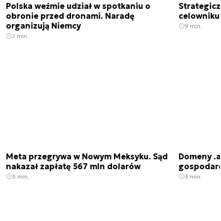
Polska weźmie udział w spotkaniu o
Strategic
obronie przed dronami. Naradę
celowniku 
organizują Niemcy
9 min.
2 min.
Meta przegrywa w Nowym Meksyku. Sąd
Domeny .ai
nakazał zapłatę 567 mln dolarów
gospodarek
3 min.
3 min.