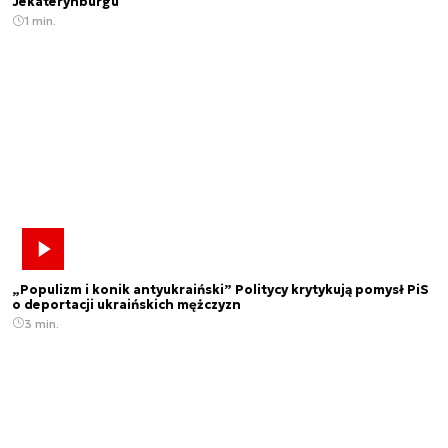
Jekaterynburgu
1 min.
„Populizm i konik antyukraiński” Politycy krytykują pomysł PiS
o deportacji ukraińskich mężczyzn
3 min.