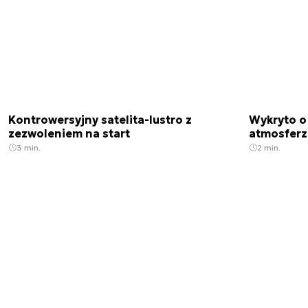
Kontrowersyjny satelita-lustro z
Wykryto o
zezwoleniem na start
atmosfer
3 min.
2 min.