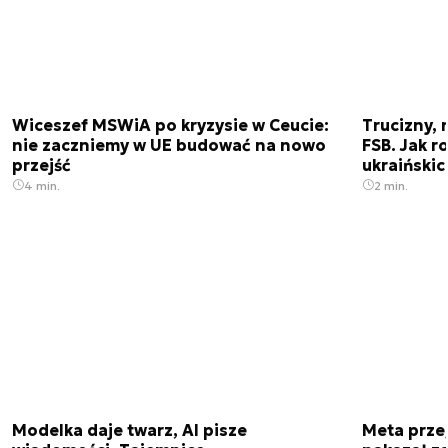
Wiceszef MSWiA po kryzysie w Ceucie:
Trucizny, 
nie zaczniemy w UE budować na nowo
FSB. Jak r
przejść
ukraiński
4 min.
2 min.
Modelka daje twarz, AI pisze
Meta prze