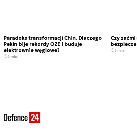
Paradoks transformacji Chin. Dlaczego
Czy zaćmi
Pekin bije rekordy OZE i buduje
bezpiecze
elektrownie węglowe?
2 min.
6 min.