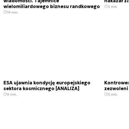
wiadomości. Tajemnice
nakazał z
wielomiliardowego biznesu randkowego
3 min.
19 min.
ESA ujawnia kondycję europejskiego
Kontrowers
sektora kosmicznego [ANALIZA]
zezwoleni
9 min.
3 min.