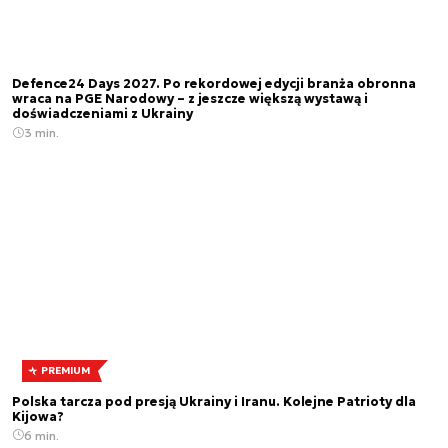
Defence24 Days 2027. Po rekordowej edycji branża obronna
wraca na PGE Narodowy – z jeszcze większą wystawą i
doświadczeniami z Ukrainy
3 min.
PREMIUM
Polska tarcza pod presją Ukrainy i Iranu. Kolejne Patrioty dla
Kijowa?
6 min.