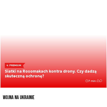
PREMIUM
Siatki na Rosomakach kontra drony. Czy dadzą
skuteczną ochronę?
7 min.
Wojna na Ukrainie