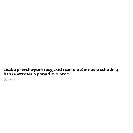
Liczba przechwyceń rosyjskich samolotów nad wschodnią
flanką wzrosła o ponad 250 proc
1 min.