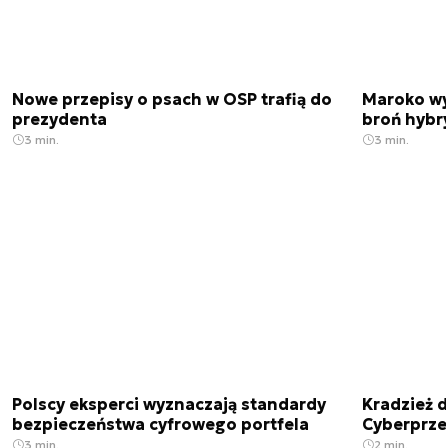
Nowe przepisy o psach w OSP trafią do
Maroko wy
prezydenta
broń hybr
3 min.
3 min.
Polscy eksperci wyznaczają standardy
Kradzież 
bezpieczeństwa cyfrowego portfela
Cyberprze
3 min.
2 min.