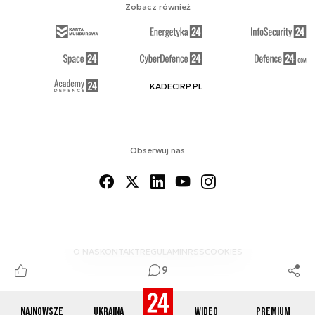
Zobacz również
KADECIRP.PL
Obserwuj nas
O NAS
KONTAKT
REGULAMIN
RSS
COOKIES
9
Najnowsze
Ukraina
Wideo
Premium