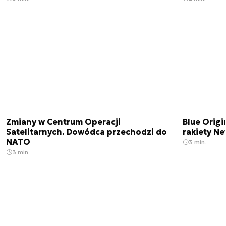
Zmiany w Centrum Operacji
Blue Origi
Satelitarnych. Dowódca przechodzi do
rakiety N
NATO
3 min.
3 min.