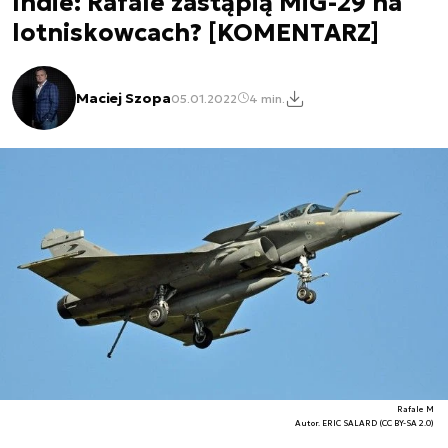
Indie: Rafale zastąpią MiG-29 na
lotniskowcach? [KOMENTARZ]
Maciej Szopa
05.01.2022
4 min.
Rafale M
Autor. ERIC SALARD (CC BY-SA 2.0)