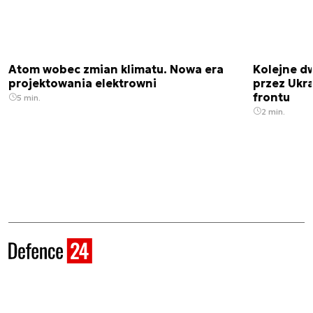
Atom wobec zmian klimatu. Nowa era
Kolejne d
projektowania elektrowni
przez Ukra
frontu
5 min.
2 min.