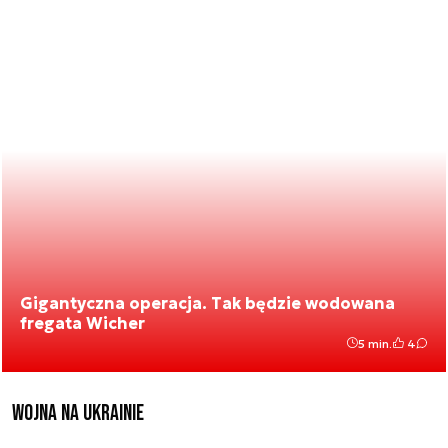
Gigantyczna operacja. Tak będzie wodowana
fregata Wicher
5 min.
4
Wojna na Ukrainie