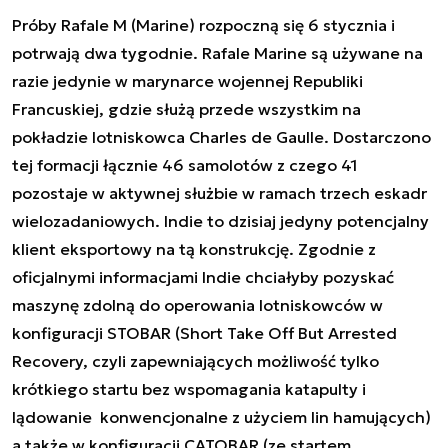
Próby Rafale M (Marine) rozpoczną się 6 stycznia i
potrwają dwa tygodnie. Rafale Marine są używane na
razie jedynie w marynarce wojennej Republiki
Francuskiej, gdzie służą przede wszystkim na
pokładzie lotniskowca Charles de Gaulle. Dostarczono
tej formacji łącznie 46 samolotów z czego 41
pozostaje w aktywnej służbie w ramach trzech eskadr
wielozadaniowych. Indie to dzisiaj jedyny potencjalny
klient eksportowy na tą konstrukcję. Zgodnie z
oficjalnymi informacjami Indie chciałyby pozyskać
maszynę zdolną do operowania lotniskowców w
konfiguracji STOBAR (Short Take Off But Arrested
Recovery, czyli zapewniających możliwość tylko
krótkiego startu bez wspomagania katapulty i
lądowanie konwencjonalne z użyciem lin hamujących)
a także w konfiguracji CATOBAR (ze startem