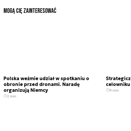
Mogą Cię zainteresować
Polska weźmie udział w spotkaniu o
Strategic
obronie przed dronami. Naradę
celowniku 
organizują Niemcy
9 min.
2 min.