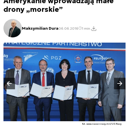
Amerykanie wprowadzają małe
drony „morskie”
Maksymilian Dura
06.06.2016
1 min.
Następny slajd
Poprzedni slajd
fot. www.navair.navy.mil/US Navy