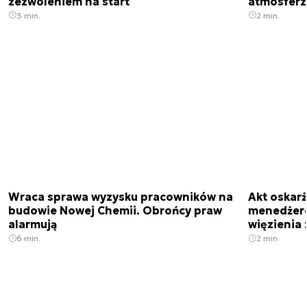
zezwoleniem na start
atmosfer
3 min.
2 min.
Wraca sprawa wyzysku pracowników na
Akt oskar
budowie Nowej Chemii. Obrońcy praw
menedżero
alarmują
więzienia z
6 min.
2 min.