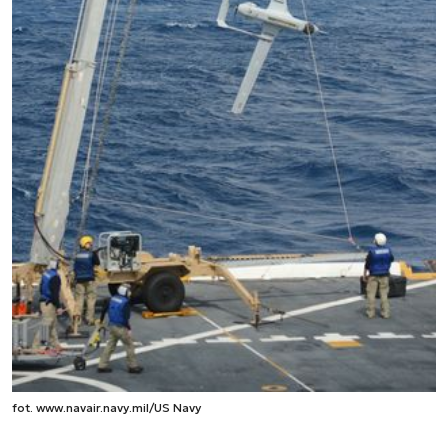
fot. www.navair.navy.mil/US Navy