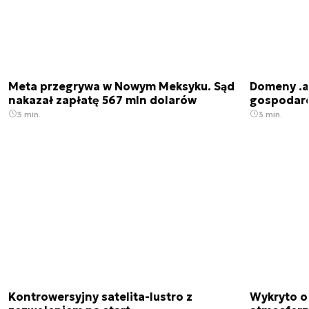
Meta przegrywa w Nowym Meksyku. Sąd
Domeny .ai
nakazał zapłatę 567 mln dolarów
gospodarek
3 min.
3 min.
Kontrowersyjny satelita-lustro z
Wykryto o