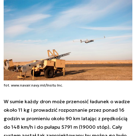
fot. www.navair.navy.mil/Insitu Inc.
W sumie każdy dron może przenosić ładunek o wadze
około 11 kg i prowadzić rozpoznanie przez ponad 16
godzin w promieniu około 90 km latając z prędkością
do 148 km/h i do pułapu 5791 m (19000 stóp). Cały
system został tak zaprojektowany by można go było