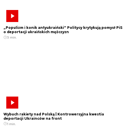
„Populizm i konik antyukraiński” Politycy krytykują pomysł PiS
o deportacji ukraińskich mężczyzn
3 min.
Wybuch rakiety nad Polską | Kontrowersyjna kwestia
deportacji Ukrainców na front
1 min.