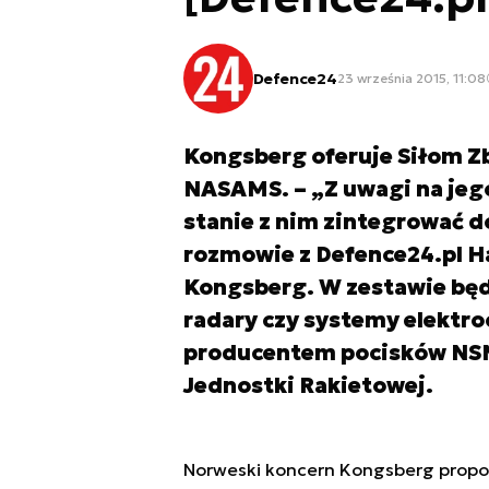
Defence24
23 września 2015, 11:08
Kongsberg oferuje Siłom Z
NASAMS. – „Z uwagi na jego
stanie z nim zintegrować d
rozmowie z Defence24.pl H
Kongsberg. W zestawie będ
radary czy systemy elektro
producentem pocisków NSM
Jednostki Rakietowej.
Norweski koncern Kongsberg propo