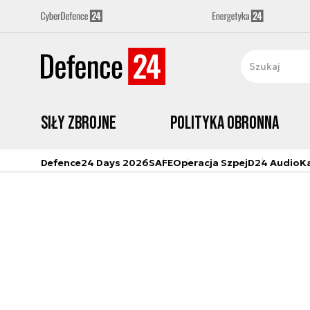
Siły zbrojne
Polityka obronna
Defence24 Days 2026
SAFE
Operacja Szpej
D24 Audio
K