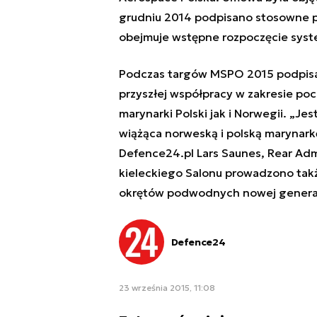
grudniu 2014 podpisano stosowne 
obejmuje wstępne rozpoczęcie system
Podczas targów MSPO 2015 podpisa
przyszłej współpracy w zakresie p
marynarki Polski jak i Norwegii. „
Jest
wiążąca norweską i polską marynar
Defence24.pl Lars Saunes, Rear Admi
kieleckiego Salonu prowadzono tak
okrętów podwodnych nowej generacj
Defence24
23 września 2015, 11:08