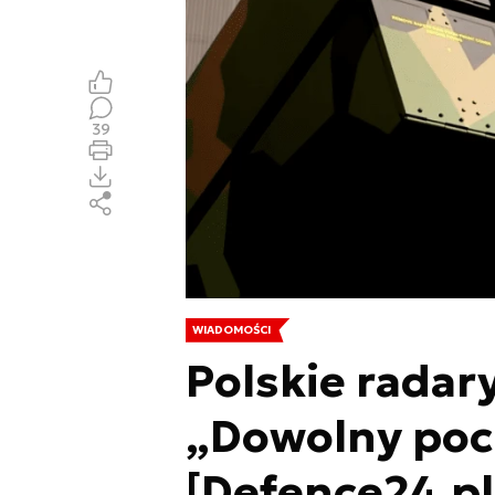
39
WIADOMOŚCI
Polskie radar
„Dowolny poci
[Defence24.pl