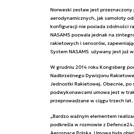
Norweski zestaw jest przeznaczony
aerodynamicznych, jak samoloty od
konfiguracji nie posiada zdolności 
NASAMS pozwala jednak na zintegro
rakietowych i sensorów, zapewniają
System NASAMS używany jest już w s
W grudniu 2014 roku Kongsberg po
Nadbrzeżnego Dywizjonu Rakietoweg
Jednostki Rakietowej. Obecnie, po
podwykonawcami umowa jest w trakc
przeprowadzane w ciągu trzech lat.
„Bardzo ważnym elementem realizacj
podkreśla w rozmowie z Defence24.
Aerospace Polska. Umowa była objęt