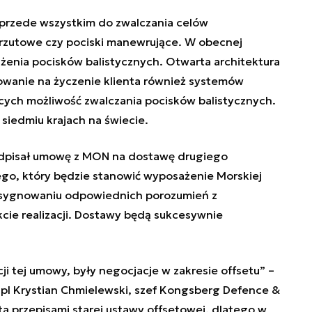
 przede wszystkim do zwalczania celów
rzutowe czy pociski manewrujące. W obecnej
rażenia pocisków balistycznych. Otwarta architektura
wanie na życzenie klienta również systemów
cych możliwość zwalczania pocisków balistycznych.
iedmiu krajach na świecie.
dpisał umowę z MON na dostawę drugiego
o, który będzie stanowić wyposażenie Morskiej
 sygnowaniu odpowiednich porozumień z
ie realizacji. Dostawy będą sukcesywnie
i tej umowy, były negocjacje w zakresie offsetu”
–
pl Krystian Chmielewski, szef Kongsberg Defence &
a przepisami starej ustawy offsetowej, dlatego w