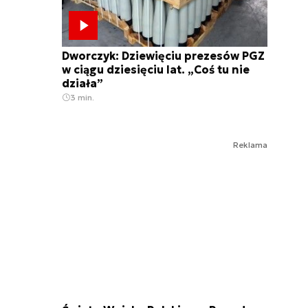
Dworczyk: Dziewięciu prezesów PGZ
w ciągu dziesięciu lat. „Coś tu nie
działa”
3 min.
Reklama