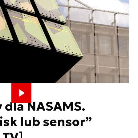
y dla NASAMS.
sk lub sensor”
 TV]