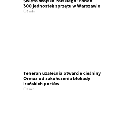
Święto Wojska Polskiego: Ponad
300 jednostek sprzętu w Warszawie
3 min.
Teheran uzależnia otwarcie cieśniny
Ormuz od zakończenia blokady
irańskich portów
2 min.