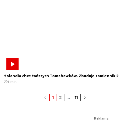
Holandia chce tańszych Tomahawków. Zbuduje zamienniki?
4 min.
1
2
...
11
Reklama