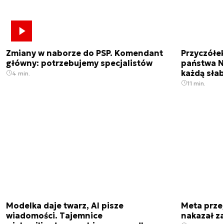
Zmiany w naborze do PSP. Komendant
Przyczółe
główny: potrzebujemy specjalistów
państwa N
każdą sła
4 min.
11 min.
Modelka daje twarz, AI pisze
Meta prze
wiadomości. Tajemnice
nakazał z