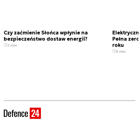
Czy zaćmienie Słońca wpłynie na
Elektrycz
bezpieczeństwo dostaw energii?
Pełna zer
roku
2 min.
5 min.