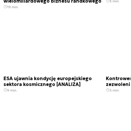
wielomiliardowego biznesu randkowego
3 min.
19 min.
ESA ujawnia kondycję europejskiego
Kontrowers
sektora kosmicznego [ANALIZA]
zezwoleni
9 min.
3 min.