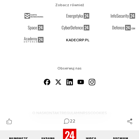
Zobacz również
KADECIRP.PL
Obserwuj nas
O NAS
KONTAKT
REGULAMIN
RSS
COOKIES
22