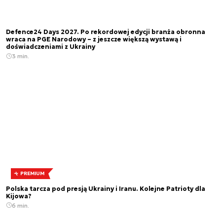
Defence24 Days 2027. Po rekordowej edycji branża obronna
wraca na PGE Narodowy – z jeszcze większą wystawą i
doświadczeniami z Ukrainy
3 min.
PREMIUM
Polska tarcza pod presją Ukrainy i Iranu. Kolejne Patrioty dla
Kijowa?
6 min.