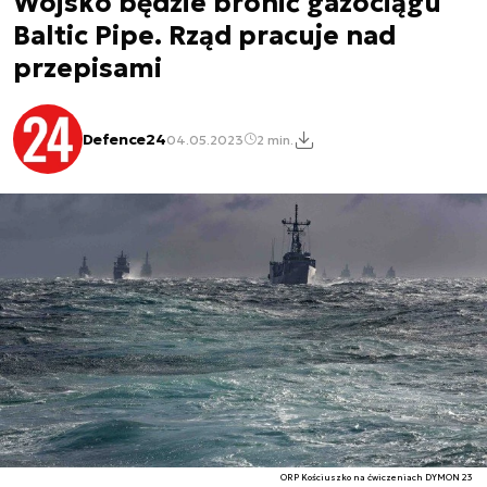
Wojsko będzie bronić gazociągu
Baltic Pipe. Rząd pracuje nad
przepisami
Defence24
04.05.2023
2 min.
ORP Kościuszko na ćwiczeniach DYMON 23